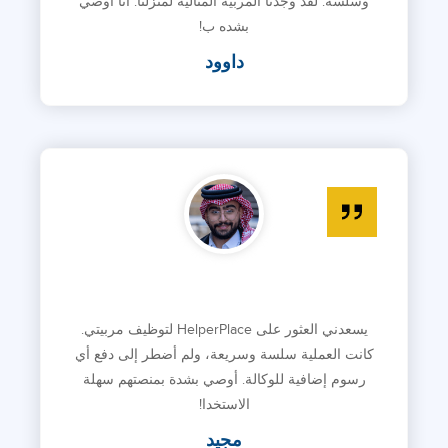
وسلسة. لقد وجدنا المربية المثالية لمنزلنا. انا اوصي
بشده ب!
داوود
يسعدني العثور على HelperPlace لتوظيف مربيتي.
كانت العملية سلسة وسريعة، ولم أضطر إلى دفع أي
رسوم إضافية للوكالة. أوصي بشدة بمنصتهم سهلة
الاستخدا!
مجيد