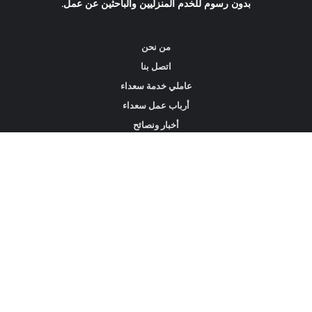
بدون رسوم للخدم المنزليين والباحثين عن عمل.
من نحن
اتصل بنا
عاملي خدمة سعداء
أرباب عمل سعداء
أخبار ونصائح
ابحث عن عمل
ابحث عن مساعدين أو خادمات أو سائقين
ابحث عن وكالة خدمة منزلية
عاملي الخدمة المتاحين في هونغ كونغ
الخادمات المتاحة في سنغافورة
خادمات بدوام كامل في دبي الإمارات العربية المتحدة
استقدام العمالة المنزلية في السعودية