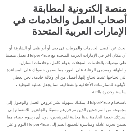
منصة إلكترونية لمطابقة
أصحاب العمل والخادمات في
الإمارات العربية المتحدة
ابحث عن أفضل الخادمات والمربيات في دبي أو أبو ظبي أو الشارقة أو
أي مكان آخر في الإمارات العربية المتحدة مع HelperPlace. تعمل منصتنا
على توصيلك بالخادمات المؤهلات بدوام كامل، وخادمات المنازل،
والطهاة، ومقدمي الرعاية على الفور، مما يضمن حصولك على المساعدة
التي تحتاجها عندما تحتاج إليها. أفضل من أي وكالة خادمة، نحن نعطي
الأولوية للممارسات الأخلاقية والشفافية، مما يجعل عملية التوظيف
سلسة وجديرة بالثقة.
باستخدام HelperPlace، يمكنك بسهولة نشر عروض العمل والوصول إلى
مجموعة من المرشحين الذين تم فرزهم مسبقًا والجاهزين للانضمام إلى
أسرتك. خدمة الخادمة لدينا مجانية للمرشحين، دون أي رسوم خفية، مما
يضمن تجربة عادلة ومباشرة للجميع. انضم إلى HelperPlace اليوم واعثر