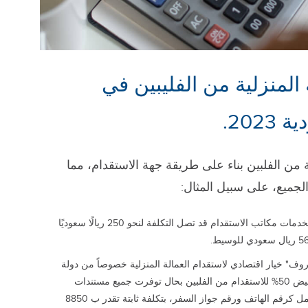
المنزلية من الفليبين في
202.
ة من الفلبين بناء على طريقة جهة الاستقدام، مما
لجميع، على سبيل المثال:
أسعار مكاتب الاستقدام: عند الاستعانة بخدمات مكاتب الاستقدام قد تصل التكلفة لنحو 250 ريالًا سعوديًا
ف" خيار اقتصادي لاستقدام العمالة المنزلية خصوصاً من دولة
الفليبين، حيث تم مؤخرا الإعلان عن تخفيض 50% للاستقدام من الفلبين بحال توفرت جميع مستندات
الاستقدام والأوراق الثبوتية الخاصة بالعامل كرقم الهاتف ورقم جواز السفر، بتكلفة ثابتة تقدر ب 8850