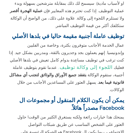
او لأسباب مادية). سيسمح لك ذلك بمقابلة مترشحين بسهولة وبدء
عملية التوظيف. إذا كنت تحترم هذه المعايير فإن
عملية الهجرة أقصر
ولا تستلزم اللجوء إلى وكالة. علاوة على ذلك، من الواضح أن الوكالة
ستكلفك أكثر من قيمة التوظيف المباشر.
توظيف عاملة أجنبية مقيمة حاليا في بلدها الأصلي
عمال الخدمة الأجانب متوفرون بكثرة، وخاصة من الفلبين
وإندونيسيا. إنهم يعملون بجد وجديرون بالثقة، ومدربين بشكل جيد. إذا
كنت ترغب في توظيف مساعِدة بدوام كامل تعيش في بلدها الأصلي
اللجوء إلى وكالة توظيف.
فعليك
عندما تقوم بتوظيف عاملة
أجنبية، ستقوم الوكالة
بتفقد جميع الأوراق والوثائق لتجنب أي مشاكل
قانونية فيما بعد.
يسهل العثور على المساعدين الأجانب من خلال
الوكالات.
يمكن أن يكون الكلام المنقول أو مجموعات ال
Facebook مصدراً هائلاً.
يمنحك هذا خيارات رائعة ولكنه يستغرق الكثير من الوقت! حاول
العثور على الشخص المناسب عن طريق شبكات التواصل
الاجتماعي، ربما يكون ال Facebook هو الشبكة الرئيسية على