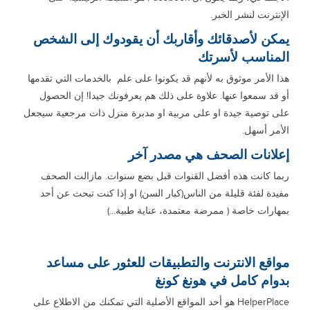
الإنترنت لنشر الخبر.
يمكن لأصدقائك وأقاربك أن يقودوك إلى الشخص
المناسب لأسرتك
هذا الأمر موثوق به لأنهم قد يكونوا على علم بالخدمات التي تقدمها
أو قد سمعوا عنها. علاوة على ذلك هم يعرفونك جيدا! إن الحصول
على توصية جيدة او على مربية او مدبرة منزل ذات مرجعية سيجعل
الأمر أسهل.
إعلانات الصحف هي مصدر آخر
ربما كانت هذه أفضل القنوات قبل بضع سنوات. مازالت الصحف
مفيدة لفئة قليلة من الناس(كبار السن) او إذا كنت تبحث عن أحد
بمهارات خاصة ( ممرضة معتمدة، عناية طبية...)
مواقع الانترنت والتطبيقات للعثور على مساعد
بدوام كامل في هونغ كونغ
HelperPlace هو أحد المواقع الأصلية التي تمكنك من الاطلاع على