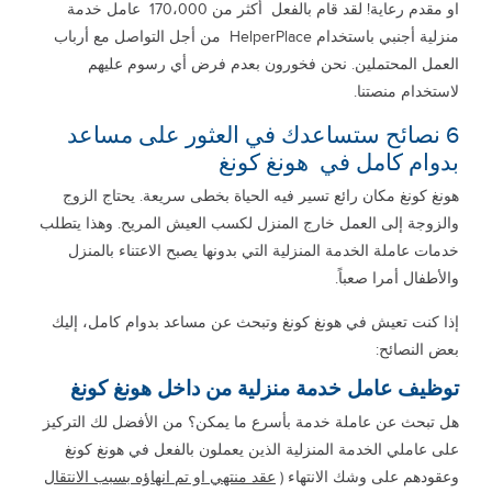
او مقدم رعاية! لقد قام بالفعل أكثر من 170،000 عامل خدمة
منزلية أجنبي باستخدام HelperPlace من أجل التواصل مع أرباب
العمل المحتملين. نحن فخورون بعدم فرض أي رسوم عليهم
لاستخدام منصتنا.
6 نصائح ستساعدك في العثور على مساعد
بدوام كامل في هونغ كونغ
هونغ كونغ مكان رائع تسير فيه الحياة بخطى سريعة. يحتاج الزوج
والزوجة إلى العمل خارج المنزل لكسب العيش المريح. وهذا يتطلب
خدمات عاملة الخدمة المنزلية التي بدونها يصبح الاعتناء بالمنزل
والأطفال أمرا صعباً.
إذا كنت تعيش في هونغ كونغ وتبحث عن مساعد بدوام كامل، إليك
بعض النصائح:
توظيف عامل خدمة منزلية من داخل هونغ كونغ
هل تبحث عن عاملة خدمة بأسرع ما يمكن؟ من الأفضل لك التركيز
على عاملي الخدمة المنزلية الذين يعملون بالفعل في هونغ كونغ
وعقودهم على وشك الانتهاء (
عقد منتهي او تم انهاؤه بسبب الانتقال