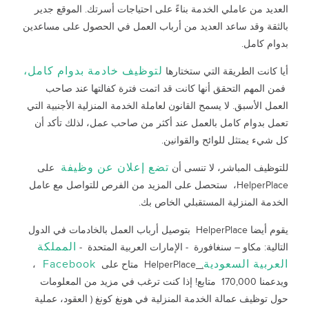
العديد من عاملي الخدمة بناءً على احتياجات أسرتك. الموقع جدير
بالثقة وقد ساعد العديد من أرباب العمل في الحصول على مساعدين
بدوام كامل.
لتوظيف خادمة بدوام كامل،
أيا كانت الطريقة التي ستختارها
فمن المهم التحقق أنها كانت قد اتمت فترة كفالتها عند صاحب
العمل الأسبق. لا يسمح القانون لعاملة الخدمة المنزلية الأجنبية التي
تعمل بدوام كامل بالعمل عند أكثر من صاحب عمل، لذلك تأكد أن
كل شيء يمتثل للوائح والقوانين.
تضع إعلان عن وظيفة
للتوظيف المباشر، لا تنسى أن
على
HelperPlace، ستحصل على المزيد من الفرص للتواصل مع عامل
الخدمة المنزلية المستقبلي الخاص بك.
يقوم أيضا HelperPlace بتوصيل أرباب العمل بالخادمات في الدول
المملكة
التالية: مكاو – سنغافورة - الإمارات العربية المتحدة -
العربية السعودية
Facebook
.
HelperPlace متاح على
،
ويدعمنا 170,000 متابع! إذا كنت ترغب في مزيد من المعلومات
حول توظيف عمالة الخدمة المنزلية في هونغ كونغ ( العقود، عملية