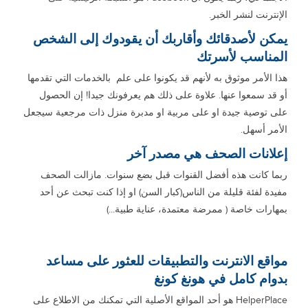
الإنترنت لنشر الخبر.
يمكن لأصدقائك وأقاربك أن يقودوك إلى الشخص
المناسب لأسرتك
هذا الأمر موثوق به لأنهم قد يكونوا على علم بالخدمات التي تقدمها
أو قد سمعوا عنها. علاوة على ذلك هم يعرفونك جيدا! إن الحصول
على توصية جيدة او على مربية او مدبرة منزل ذات مرجعية سيجعل
الأمر أسهل.
إعلانات الصحف هي مصدر آخر
ربما كانت هذه أفضل القنوات قبل بضع سنوات. مازالت الصحف
مفيدة لفئة قليلة من الناس(كبار السن) او إذا كنت تبحث عن أحد
بمهارات خاصة ( ممرضة معتمدة، عناية طبية...)
مواقع الانترنت والتطبيقات للعثور على مساعد
بدوام كامل في هونغ كونغ
HelperPlace هو أحد المواقع الأصلية التي تمكنك من الاطلاع على