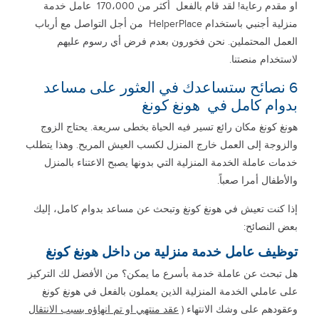
او مقدم رعاية! لقد قام بالفعل أكثر من 170،000 عامل خدمة
منزلية أجنبي باستخدام HelperPlace من أجل التواصل مع أرباب
العمل المحتملين. نحن فخورون بعدم فرض أي رسوم عليهم
لاستخدام منصتنا.
6 نصائح ستساعدك في العثور على مساعد
بدوام كامل في هونغ كونغ
هونغ كونغ مكان رائع تسير فيه الحياة بخطى سريعة. يحتاج الزوج
والزوجة إلى العمل خارج المنزل لكسب العيش المريح. وهذا يتطلب
خدمات عاملة الخدمة المنزلية التي بدونها يصبح الاعتناء بالمنزل
والأطفال أمرا صعباً.
إذا كنت تعيش في هونغ كونغ وتبحث عن مساعد بدوام كامل، إليك
بعض النصائح:
توظيف عامل خدمة منزلية من داخل هونغ كونغ
هل تبحث عن عاملة خدمة بأسرع ما يمكن؟ من الأفضل لك التركيز
على عاملي الخدمة المنزلية الذين يعملون بالفعل في هونغ كونغ
وعقودهم على وشك الانتهاء (
عقد منتهي او تم انهاؤه بسبب الانتقال