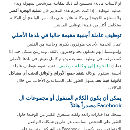
او لأسباب مادية). سيسمح لك ذلك بمقابلة مترشحين بسهولة وبدء
عملية التوظيف. إذا كنت تحترم هذه المعايير فإن
عملية الهجرة أقصر
ولا تستلزم اللجوء إلى وكالة. علاوة على ذلك، من الواضح أن الوكالة
ستكلفك أكثر من قيمة التوظيف المباشر.
توظيف عاملة أجنبية مقيمة حاليا في بلدها الأصلي
عمال الخدمة الأجانب متوفرون بكثرة، وخاصة من الفلبين
وإندونيسيا. إنهم يعملون بجد وجديرون بالثقة، ومدربين بشكل جيد. إذا
كنت ترغب في توظيف مساعِدة بدوام كامل تعيش في بلدها الأصلي
اللجوء إلى وكالة توظيف.
فعليك
عندما تقوم بتوظيف عاملة
أجنبية، ستقوم الوكالة
بتفقد جميع الأوراق والوثائق لتجنب أي مشاكل
قانونية فيما بعد.
يسهل العثور على المساعدين الأجانب من خلال
الوكالات.
يمكن أن يكون الكلام المنقول أو مجموعات ال
Facebook مصدراً هائلاً.
يمنحك هذا خيارات رائعة ولكنه يستغرق الكثير من الوقت! حاول
العثور على الشخص المناسب عن طريق شبكات التواصل
الاجتماعي، ربما يكون ال Facebook هو الشبكة الرئيسية على