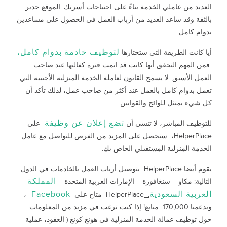
العديد من عاملي الخدمة بناءً على احتياجات أسرتك. الموقع جدير
بالثقة وقد ساعد العديد من أرباب العمل في الحصول على مساعدين
بدوام كامل.
لتوظيف خادمة بدوام كامل،
أيا كانت الطريقة التي ستختارها
فمن المهم التحقق أنها كانت قد اتمت فترة كفالتها عند صاحب
العمل الأسبق. لا يسمح القانون لعاملة الخدمة المنزلية الأجنبية التي
تعمل بدوام كامل بالعمل عند أكثر من صاحب عمل، لذلك تأكد أن
كل شيء يمتثل للوائح والقوانين.
تضع إعلان عن وظيفة
للتوظيف المباشر، لا تنسى أن
على
HelperPlace، ستحصل على المزيد من الفرص للتواصل مع عامل
الخدمة المنزلية المستقبلي الخاص بك.
يقوم أيضا HelperPlace بتوصيل أرباب العمل بالخادمات في الدول
المملكة
التالية: مكاو – سنغافورة - الإمارات العربية المتحدة -
العربية السعودية
Facebook
.
HelperPlace متاح على
،
ويدعمنا 170,000 متابع! إذا كنت ترغب في مزيد من المعلومات
حول توظيف عمالة الخدمة المنزلية في هونغ كونغ ( العقود، عملية