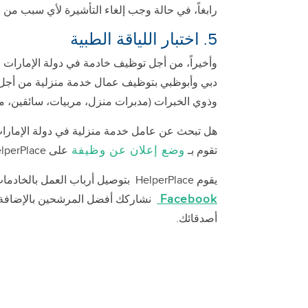
رابغاً، في حالة وجب إلغاء التأشيرة لأي سبب من ا
5. اختبار اللياقة الطبية
وأخيراً، من أجل توظيف خادمة في دولة الإمارات بن
دبي وأبوظبي بتوظيف عمال خدمة منزلية من أجل ر
وذوي الخبرات (مدبرات منزل، مربيات، سائقين، م
هل تبحث عن عامل خدمة منزلية في دولة الإمارات
وضع إعلان عن وظيفة
تقوم بـ
على HelperPlace، وستحظى بفرصة للتواصل مع ومقابلة عامل الخدمة المستقبلي لك.
يقوم HelperPlace بتوصيل أرباب العمل بالخادمات في الدول التالية:
Facebook
نشاركك أفضل المرشحين بالإضافة إلى 
أصدقائك.