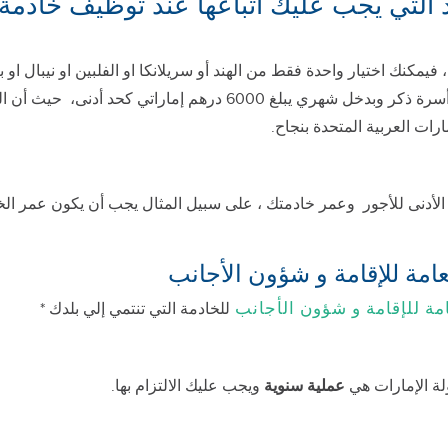
 التي يجب عليك اتباعها عند توظيف خادمة ف
مكنك اختيار واحدة فقط من الهند أو سريلانكا او الفلبين او نيبال او بنج
لكي تكون مؤهلا لكفالة خادمة يجب أن تكون رب أسرة ذكر وبدخل شهري 
ات العربية المتحدة بنجاح.
امة للإقامة و شؤون الأجانب
للخادمة التي تنتمي إلي بلدك *
ولة الإمارات هي
عملية سنوية
ويجب عليك الالتزام بها.