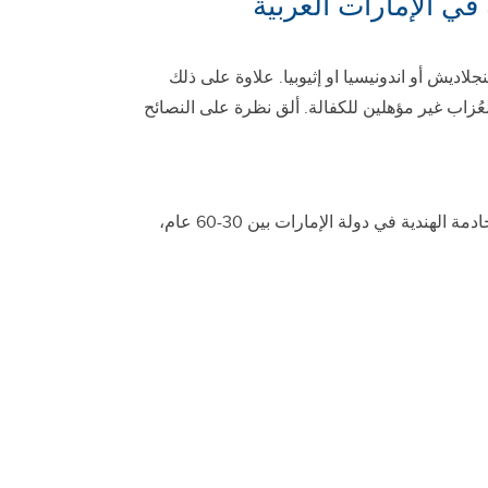
ي الإمارات العربية
لاديش أو اندونيسيا او إثيوبيا. علاوة على ذلك
يبلغ 6000 درهم إماراتي كحد أدنى، حيث أن العُزاب غير مؤهلين للكفالة. ألق نظرة على النصائح
تأكد من أنك تقوم باتباع لوائح الدولة الخاصة بالحد الأدنى للأجور وعمر خادمتك ، على سبيل المثال يجب أن يكون عمر الخادمة الهندية في دولة الإمارات بين 30-60 عام،