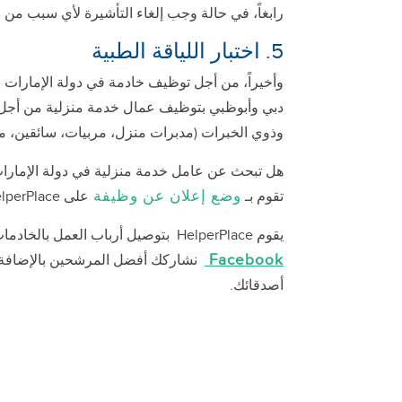
رابغاً، في حالة وجب إلغاء التأشيرة لأي سبب من ا
5. اختبار اللياقة الطبية
وأخيراً، من أجل توظيف خادمة في دولة الإمارات بن
دبي وأبوظبي بتوظيف عمال خدمة منزلية من أجل ر
وذوي الخبرات (مدبرات منزل، مربيات، سائقين، م
هل تبحث عن عامل خدمة منزلية في دولة الإمارات
وضع إعلان عن وظيفة
تقوم بـ
على HelperPlace، وستحظى بفرصة للتواصل مع ومقابلة عامل الخدمة المستقبلي لك.
يقوم HelperPlace بتوصيل أرباب العمل بالخادمات في الدول التالية:
Facebook
نشاركك أفضل المرشحين بالإضافة إلى 
أصدقائك.