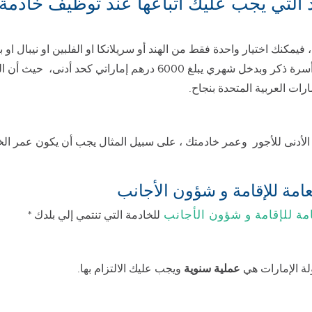
 التي يجب عليك اتباعها عند توظيف خادمة ف
مكنك اختيار واحدة فقط من الهند أو سريلانكا او الفلبين او نيبال او بنج
لكي تكون مؤهلا لكفالة خادمة يجب أن تكون رب أسرة ذكر وبدخل شهري 
ات العربية المتحدة بنجاح.
امة للإقامة و شؤون الأجانب
للخادمة التي تنتمي إلي بلدك *
ولة الإمارات هي
عملية سنوية
ويجب عليك الالتزام بها.