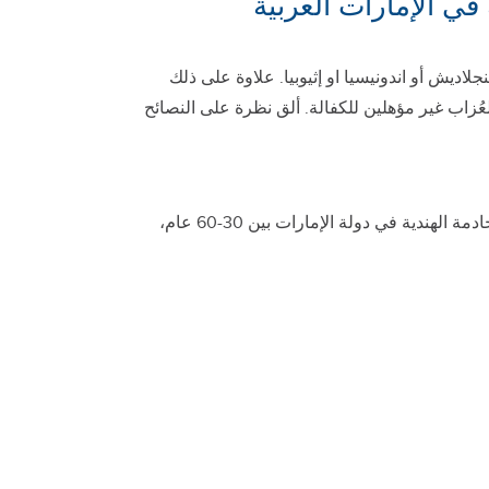
ي الإمارات العربية
لاديش أو اندونيسيا او إثيوبيا. علاوة على ذلك
يبلغ 6000 درهم إماراتي كحد أدنى، حيث أن العُزاب غير مؤهلين للكفالة. ألق نظرة على النصائح
تأكد من أنك تقوم باتباع لوائح الدولة الخاصة بالحد الأدنى للأجور وعمر خادمتك ، على سبيل المثال يجب أن يكون عمر الخادمة الهندية في دولة الإمارات بين 30-60 عام،