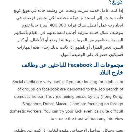
كونغ؟
إذا كنت عامل خدمة منزلية وتبحث عن وظيفة جادة في هونغ كونغ،
فأنت بحاجة إلى استخدام شبكة مختلفة لكي تحسن فرصتك في
ايجاد رب عمل أفضل. هناك قرابة 400,000 أسرة حاليا تقوم
بتوظيف عمال خدمة منزلية أجانب لمساعدتهم في القيام بأعمالهم
اليومية. معظمهم من المربيات لرعاية الرضع أو الأطفال، أو كبار
السن، تدبير المنزل أو للطهو. إذا كانت لديك إحدى هذه المهارات
فسيكون حصولك على الوظيفة أسهل.
مجموعات الـ Facebook للباحثين عن وظائف
خارج البلاد
Social media are very useful! If you are looking for a job, a lot
of groups on facebook are dedicated to the Job search of
domestic helper. They are mainly based by city (Hong Kong,
Singapore, Dubai, Macau…) and are focusing on foreign
domestic workers. You can try your luck even it’s quite difficult
to create the trust without any interview.
تعتبر وسائل التواصل الاجتماعي مفيدة للغاية! إذا كنت عن وظيفة،