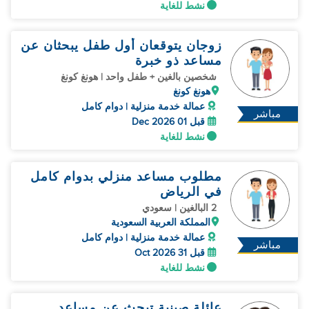
نشط للغاية
زوجان يتوقعان أول طفل يبحثان عن
مساعد ذو خبرة
شخصين بالغين + طفل واحد | هونغ كونغ
هونغ كونغ
عمالة خدمة منزلية | دوام كامل
مباشر
قبل 01 Dec 2026
نشط للغاية
مطلوب مساعد منزلي بدوام كامل
في الرياض
2 البالغين | سعودي
المملكة العربية السعودية
عمالة خدمة منزلية | دوام كامل
مباشر
قبل 31 Oct 2026
نشط للغاية
عائلة صينية تبحث عن مساعد