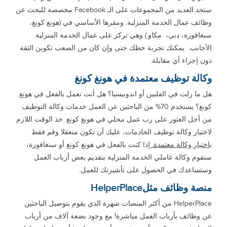
ستجد العديد من المجموعات على الـ Facebook مخصصة للبحث عن
وظائف عمال الخدمة المنزلية. ومقرها الأساسي في (هونغ كونغ،
سنغافورة، دبي، مكاو.) وهي تركز على عمال الخدمة المنزلية
الأجانب. يمكنك تجربة حظك حتى وإن كان من الصعب تكوين الثقة
دون إجراء أي مقابلة.
وكالة توظيف معتمدة في هونغ كونغ
هل ما زلت في الفلبين أو اندونيسيا؟ هل أنت تعمل بالفعل في هونغ
كونغ؟ يستخدم 70% من الباحثين عن العمل خدمات وكالة التوظيف
من أجل العثور على رب عمل محلي في هونغ كونغ. خذ الوقت اللازم
لاختيار وكالة توظيف الخادمات، عليك أن تكون متعقلا وقم فقط
باختيار وكالة معتمدة.
إذا كنت بالفعل في هونغ كونغ أو سنغافورة،
ستقوم وكالة عاملي الخدمة المنزلية بتقديم بعض أرباب العمل
وستساعدك في الحصول على تأشيرتك للعمل.
منصة وظائف مثلHelperPlace
HelperPlace من أكثر المنصات شهرة الذي يقوم بتوصيل الباحثين
عن وظائف بأرباب العمل مباشرة! مع وجود بضعة آلاف من أرباب