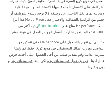
العمل في هونغ كونغ (أسرة غربية، أسرة محلية..) أصبح لديك خيارات
أكثر لتعثر على الأفضل.
المنصة سهلة
الاستخدام، وشعبية للغاية
ومجانية تماما لكل الباحثين عن وظيفة ( لا يوجد رسوم للتوظيف أو
خصم من الراتب) بالشفافية والاختيار جعل HelperPlace هذا أمرا
Facebook
ممكنا. HelperPlace متاح على الـ
ولديه أكثر من
170،000 متابع، نحن نشاركك أفضل عروض للعمل في هونغ كونغ.
لا تنسى أن تقوم بالتسجيل على HelperPlace حتى تتمكن من
التواصل مع رب عملك المستقبلي في هونغ كونغ. فقط قم بإنشاء
سيرتك الذاتية وقم بتقديم طلب من أجل الحصول على أحدث فرص
عمل لدينا.
عروض عمل في سنغافورة و
لكن أيضا
في سنغافورة،
و
دبي و غيرها