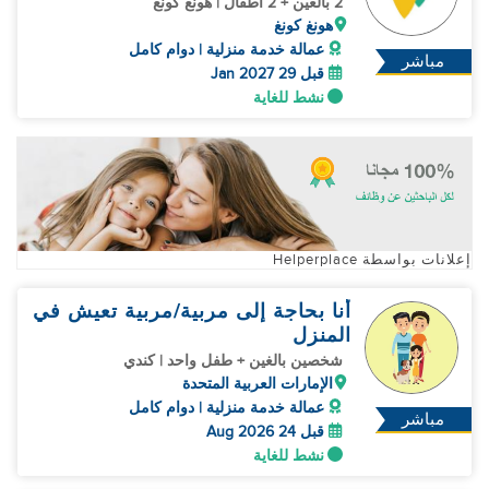
2 بالغين + 2 أطفال | هونغ كونغ
هونغ كونغ
عمالة خدمة منزلية | دوام كامل
مباشر
قبل 29 Jan 2027
نشط للغاية
إعلانات بواسطة Helperplace
أنا بحاجة إلى مربية/مربية تعيش في
المنزل
شخصين بالغين + طفل واحد | كندي
الإمارات العربية المتحدة
عمالة خدمة منزلية | دوام كامل
مباشر
قبل 24 Aug 2026
نشط للغاية