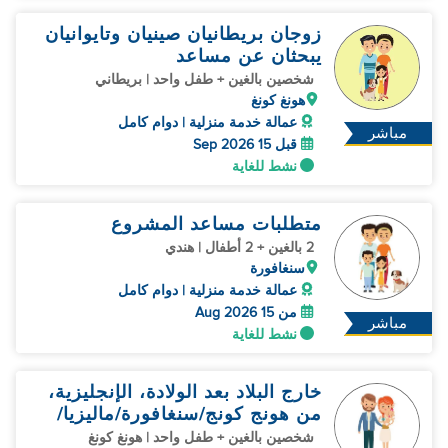
زوجان بريطانيان صينيان وتايوانيان
يبحثان عن مساعد
شخصين بالغين + طفل واحد | بريطاني
هونغ كونغ
عمالة خدمة منزلية | دوام كامل
مباشر
قبل 15 Sep 2026
نشط للغاية
متطلبات مساعد المشروع
2 بالغين + 2 أطفال | هندي
سنغافورة
عمالة خدمة منزلية | دوام كامل
من 15 Aug 2026
مباشر
نشط للغاية
خارج البلاد بعد الولادة، الإنجليزية،
من هونج كونج/سنغافورة/ماليزيا/
تايوان، الاعتناء بالمولود الجديد
شخصين بالغين + طفل واحد | هونغ كونغ