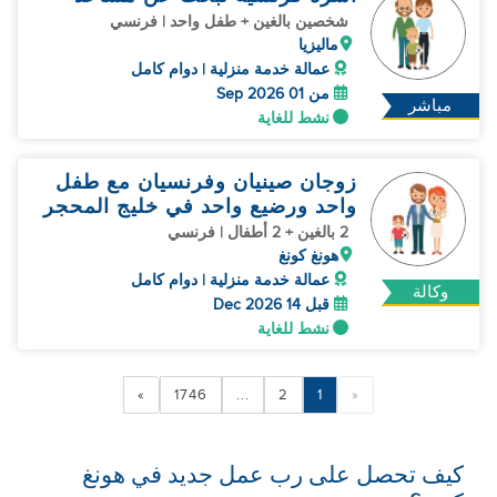
شخصين بالغين + طفل واحد | فرنسي
ماليزيا
عمالة خدمة منزلية | دوام كامل
من 01 Sep 2026
مباشر
نشط للغاية
زوجان صينيان وفرنسيان مع طفل
واحد ورضيع واحد في خليج المحجر
2 بالغين + 2 أطفال | فرنسي
هونغ كونغ
عمالة خدمة منزلية | دوام كامل
وكالة
قبل 14 Dec 2026
نشط للغاية
»
1746
...
2
1
«
كيف تحصل على رب عمل جديد في هونغ