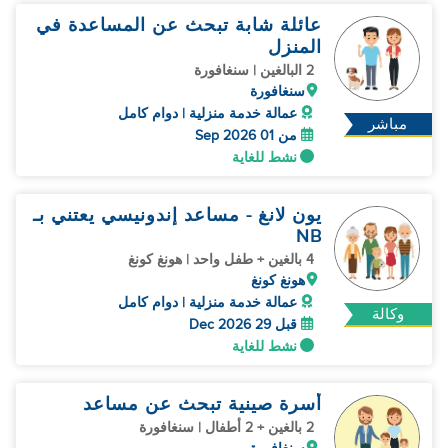
عائلة شابة تبحث عن المساعدة في
المنزل
2 البالغين | سنغافورة
سنغافورة
عمالة خدمة منزلية | دوام كامل
مباشر
من 01 Sep 2026
نشط للغاية
يون لانغ - مساعد إندونيسي يعتني بـ
NB
4 بالغين + طفل واحد | هونغ كونغ
هونغ كونغ
عمالة خدمة منزلية | دوام كامل
وكالة
قبل 29 Dec 2026
نشط للغاية
أسرة صينية تبحث عن مساعد
2 بالغين + 2 أطفال | سنغافورة