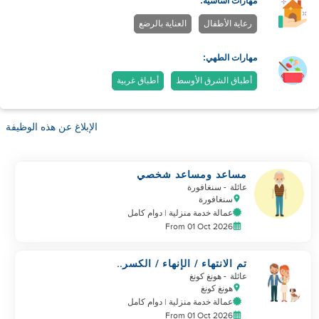
مهارات أساسية:
رعاية الأطفال
العناية بالرضع
مهارات الطهي:
أطباق الشرق الأوسط
أطباق غربية
الإبلاغ عن هذه الوظيفة
مساعد ومساعد شخصي
عائلة
- سنغافورة
سنغافورة
عمالة خدمة منزلية | دوام كامل
From 01 Oct 2026
تم الانتهاء / الإنهاء / الكسر..
عاجل!!!
عائلة
- هونغ كونغ
هونغ كونغ
عمالة خدمة منزلية | دوام كامل
From 01 Oct 2026