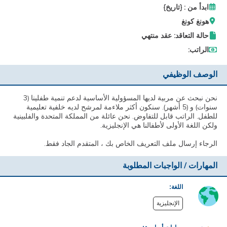
ابدأ من : {تاريخ}
هونغ كونغ
حالة التعاقد: عقد منتهي
الراتب:
الوصف الوظيفي
نحن نبحث عن مربية لديها المسؤولية الأساسية لدعم تنمية طفلينا (3
سنوات) و (5 أشهر). سنكون أكثر ملاءمة لمرشح لديه خلفية تعليمية
للطفل. الراتب قابل للتفاوض. نحن عائلة من المملكة المتحدة والفلبينية
ولكن اللغة الأولى لأطفالنا هي الإنجليزية.
الرجاء إرسال ملف التعريف الخاص بك ، المتقدم الجاد فقط.
المهارات / الواجبات المطلوبة
اللغة:
الإنجليزية