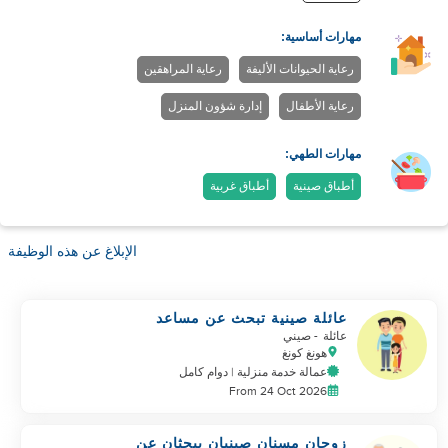
مهارات أساسية:
رعاية الحيوانات الأليفة
رعاية المراهقين
رعاية الأطفال
إدارة شؤون المنزل
مهارات الطهي:
أطباق صينية
أطباق غربية
الإبلاغ عن هذه الوظيفة
عائلة صينية تبحث عن مساعد
عائلة
- صيني
هونغ كونغ
عمالة خدمة منزلية | دوام كامل
From 24 Oct 2026
زوجان مسنان صينيان يبحثان عن