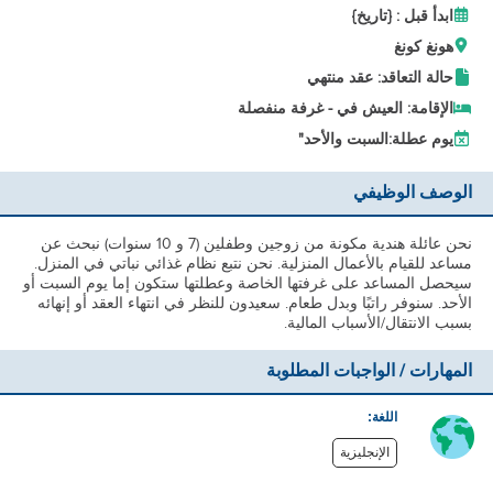
ابدأ قبل : {تاريخ}
هونغ كونغ
حالة التعاقد: عقد منتهي
الإقامة: العيش في - غرفة منفصلة
يوم عطلة:
السبت والأحد"
الوصف الوظيفي
نحن عائلة هندية مكونة من زوجين وطفلين (7 و 10 سنوات) نبحث عن
مساعد للقيام بالأعمال المنزلية. نحن نتبع نظام غذائي نباتي في المنزل.
سيحصل المساعد على غرفتها الخاصة وعطلتها ستكون إما يوم السبت أو
الأحد. سنوفر راتبًا وبدل طعام. سعيدون للنظر في انتهاء العقد أو إنهائه
بسبب الانتقال/الأسباب المالية.
المهارات / الواجبات المطلوبة
اللغة:
الإنجليزية