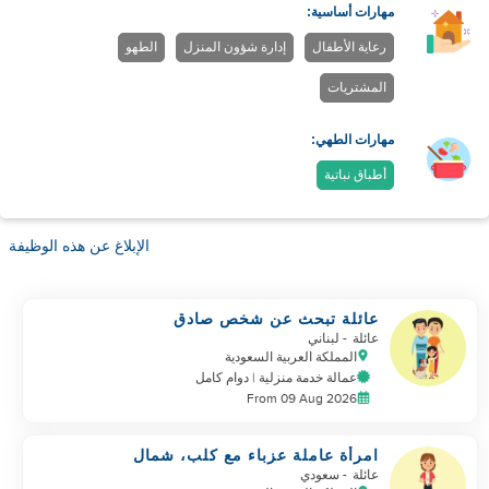
مهارات أساسية:
رعاية الأطفال
إدارة شؤون المنزل
الطهو
المشتريات
مهارات الطهي:
أطباق نباتية
الإبلاغ عن هذه الوظيفة
عائلة تبحث عن شخص صادق
وطيب وعامل بجد
عائلة
- لبناني
المملكة العربية السعودية
عمالة خدمة منزلية | دوام كامل
From 09 Aug 2026
امرأة عاملة عزباء مع كلب، شمال
الرياض
عائلة
- سعودي