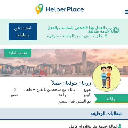
وجد رب العمل هذا الشخص المناسب بالفعل
ابحث عن
عمالة خدمة منزلية.
وظيفة
لا تقلق ، المزيد من الوظائف متوفرة.
نشط للغاية
زوجان يتوقعان طفلاً
هونغ
|
عائلة
مع شخصين بالغين + طفل
| 3 -
كونغ
|
واحد
عضو
وكالة
تم النشر: قبل سنتين
متطلبات الوظيفة
عمالة خدمة منزلية
|
دوام كامل