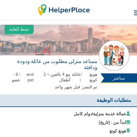
نشط للغاية
مساعد منزلي مطلوب من عائلة ودودة
ودافئة
هونغ
|
عائلة
مع 4 بالغين + 2
and
| 6 -
مباشر
كونغ
|
أطفال
pet
عضو
تم النشر: قبل شهر واحد
متطلبات الوظيفة
عمالة خدمة منزلية
|
دوام كامل
ابدأ من : {تاريخ}
هونغ كونغ