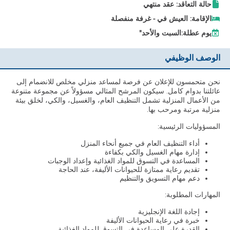
حالة التعاقد: عقد منتهي
الإقامة: العيش في - غرفة منفصلة
يوم عطلة:
السبت والأحد"
الوصف الوظيفي
نحن متحمسون للإعلان عن فرصة لمساعد منزلي مخلص للانضمام إلى
عائلتنا بدوام كامل. سيكون المرشح المثالي مسؤولاً عن مجموعة متنوعة
من الأعمال المنزلية تشمل التنظيف العام، والغسيل، والكي، لخلق بيئة
منزلية مرتبة ومرحب بها.
المسؤوليات الرئيسية:
أداء التنظيف العام في جميع أنحاء المنزل
إدارة مهام الغسيل والكي بكفاءة
المساعدة في التسوق للمواد الغذائية وإعداد الوجبات
تقديم رعاية ممتازة للحيوانات الأليفة، عند الحاجة
دعم مهام التسويق والتنظيم
المهارات المطلوبة:
إجادة اللغة الإنجليزية
خبرة في رعاية الحيوانات الأليفة
القدرة على المساعدة في التسوق للمواد الغذائية