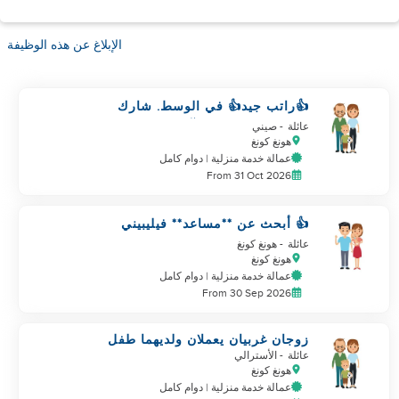
الإبلاغ عن هذه الوظيفة
👍راتب جيد👍 في الوسط. شارك
الوظيفة مع مساعد آخر
عائلة
- صيني
هونغ كونغ
عمالة خدمة منزلية | دوام كامل
From 31 Oct 2026
👍 أبحث عن **مساعد** فيليبيني
في الخارج للاعتناء بالطفل
عائلة
- هونغ كونغ
هونغ كونغ
عمالة خدمة منزلية | دوام كامل
From 30 Sep 2026
زوجان غربيان يعملان ولديهما طفل
يبحثان عن助理
عائلة
- الأسترالي
هونغ كونغ
عمالة خدمة منزلية | دوام كامل