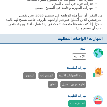
قدرات قوية في أعمال المنزل
مهارات الطهي، وخاصة في المطبخ الصيني
من المقرر أن تبدأ هذه الوظيفة في سبتمبر 2026. نحن نفضل
المرشحين الذين أكملوا عقودهم أو لديهم ظروف خاصة تسمح لهم بالبدء
مبكرًا. إذا كنت شخصًا متحمسًا تبحث عن بيئة عمل دافئة وودية، فنحن
نحب أن نسمع منك!
المهارات / الواجبات المطلوبة
اللغة:
الإنجليزية
مهارات أساسية:
رعاية الحيوانات الأليفة
المشتريات
التسويق
إدارة شؤون المنزل
الطهو
مهارات الطهي:
أطباق صينية