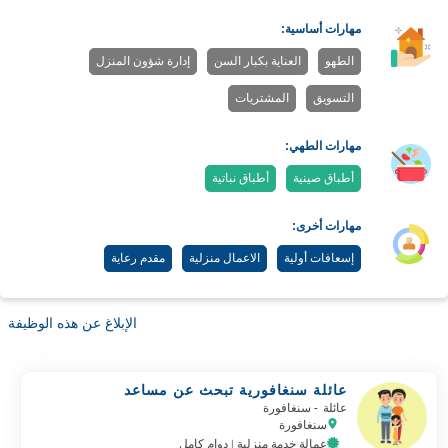
مهارات أساسية:
الطهو
العناية بكبار السن
إدارة شؤون المنزل
التسويق
المشتريات
مهارات الطهي:
أطباق صينية
أطباق نباتية
مهارات أخرى:
إسعافات أولية
الاعمال منزلية
مقدم رعاية
الإبلاغ عن هذه الوظيفة
عائلة سنغافورية تبحث عن مساعد
عائلة
- سنغافورة
سنغافورة
عمالة خدمة منزلية | دوام كامل