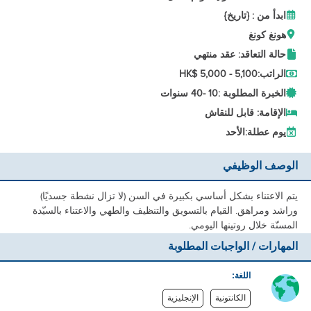
ابدأ من : {تاريخ}
هونغ كونغ
حالة التعاقد: عقد منتهي
الراتب:
HK$ 5,000 - 5,100
الخبرة المطلوبة :
10 -
40 سنوات
الإقامة: قابل للنقاش
يوم عطلة:
الأحد
الوصف الوظيفي
يتم الاعتناء بشكل أساسي بكبيرة في السن (لا تزال نشطة جسديًا)
وراشد ومراهق. القيام بالتسويق والتنظيف والطهي والاعتناء بالسيّدة
المسنّة خلال روتينها اليومي.
المهارات / الواجبات المطلوبة
اللغة:
الكانتونية
الإنجليزية