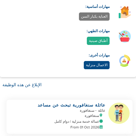
مهارات أساسية:
العناية بكبار السن
مهارات الطهي:
أطباق صينية
مهارات أخرى:
الاعمال منزلية
الإبلاغ عن هذه الوظيفة
عائلة سنغافورية تبحث عن مساعد
عائلة
- سنغافورة
سنغافورة
عمالة خدمة منزلية | دوام كامل
From 01 Oct 2026