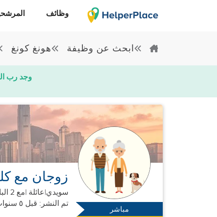
وظائف
المرشحي
ابحث عن وظيفة
هونغ كونغ
وجد رب ال
زوجان مع كل
سويدي
|
عائلة |
مع 2 البالغين
تم النشر: قبل ٥ سنوات
مباشر