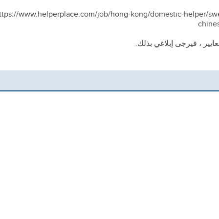
 قائمة وظائف لنفسي ولعائلتي: ttps://www.helperplace.com/job/hong-kong/domestic-helper/swedish
chines
ايير ، فيرجى إبلاغي بذلك.