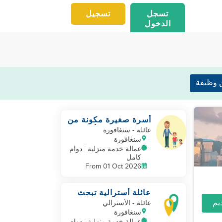
تسجل
تسجيل
الدخول
 وظيفة
أسرة صغيرة مكونة من
شخصين وكلب أليف
عائلة
- سنغافورة
تبحث عن مساعد
سنغافورة
عمالة خدمة منزلية | دوام
كامل
From 01 Oct 2026
عائلة أسترالية تبحث
عن مساعد جديد
عائلة
- الأسترالي
سنغافورة