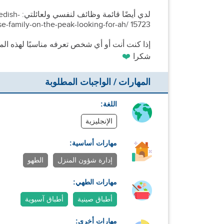
لدي أيضًا
e-family-on-the-peak-looking-for-ah/ 15723
إذا كنت أنت أو أي شخص تعرفه مناسبًا لهذه المع
❤️
شكرا
المهارات / الواجبات المطلوبة
اللغة:
الإنجليزية
مهارات أساسية:
إدارة شؤون المنزل
الطهو
مهارات الطهي:
أطباق صينية
أطباق آسيوية
مهارات أخرى: