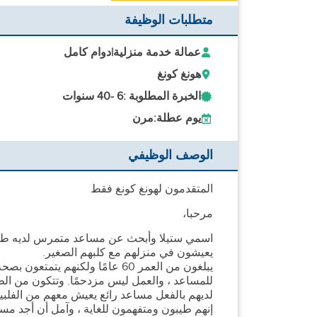
متطلبات الوظيفة
عمالة خدمة منزلية
|
دوام كامل
هونغ كونغ
الخبرة المطلوبة :
6 -
40 سنوات
يوم عطلة:
مرن
الوصف الوظيفي
المتقدمون لهونغ كونغ فقط
مرحبا،
اسمي ستيلا وأبحث عن مساعد متمرس لديه طاقة 
يعيشون في منزلهم مع كلبهم الصغير.
يبلغون من العمر 60 عامًا ولكنه
للمساعد ، والعمل ليس مزدحمًا. وتتكون من الطه
لديهم بالفعل مساعد رائع يعيش معهم من الفلبين
إنهم طيبون ومتفهمون للغاية ، وآمل أن أجد مساع