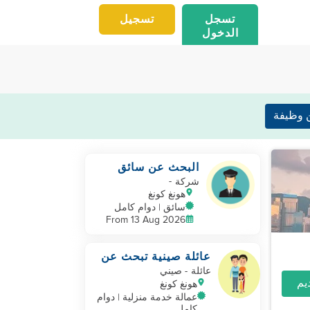
تسجل
تسجيل
الدخول
 وظيفة
البحث عن سائق
مقيم
-
شركة
هونغ كونغ
سائق | دوام كامل
From 13 Aug 2026
عائلة صينية تبحث عن
مساعدة منزلية
عائلة
- صيني
هونغ كونغ
عمالة خدمة منزلية | دوام
كامل