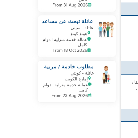
From 31 Aug 2026
عائلة تبحث عن مساعد
منزلي
عائلة
- صيني
هونغ كونغ
عمالة خدمة منزلية | دوام
كامل
From 18 Oct 2026
مطلوب خادمة / مربية
تعيش بدوام كامل
عائلة
- كويتي
للعمل في الكويت
إمارة الكويت
ا ،
عمالة خدمة منزلية | دوام
كامل
From 23 Aug 2026