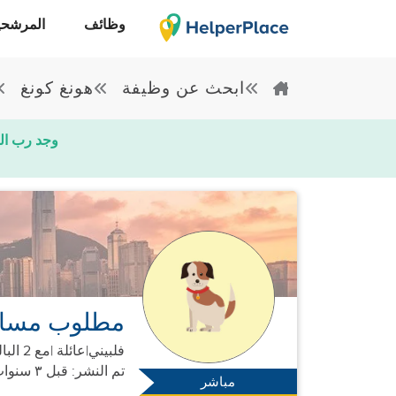
وظائف
المرشحي
ابحث عن وظيفة
هونغ كونغ
وجد رب ال
مطلوب مساعد
فلبيني
|
عائلة |
مع 2 البالغين
تم النشر: قبل ٣ سنوات
مباشر