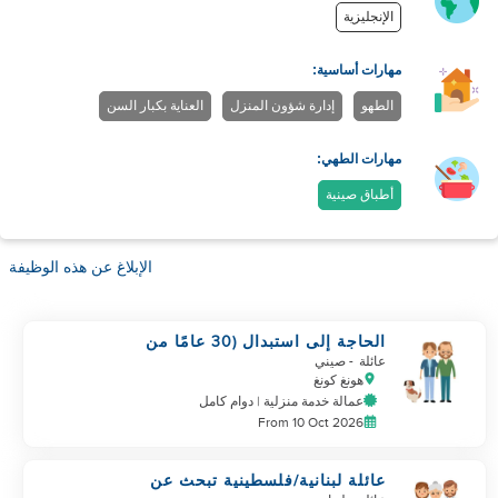
الإنجليزية
مهارات أساسية:
الطهو
إدارة شؤون المنزل
العناية بكبار السن
مهارات الطهي:
أطباق صينية
الإبلاغ عن هذه الوظيفة
الحاجة إلى استبدال (30 عامًا من
خدمة المساعد الحالي)
عائلة
- صيني
هونغ كونغ
عمالة خدمة منزلية | دوام كامل
From 10 Oct 2026
عائلة لبنانية/فلسطينية تبحث عن