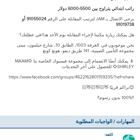
راتب ابتدائي يتراوح بين 5500-6000 دولار
يرجى الاتصال بـ JAM لترتيب المقابلة على الرقم
91055024 أو
.
91019738
هل يمكنك زيارة مكتبنا لإجراء المقابلة يوم الأحد هذا/في عطلتك؟
نحن موجودون في: الغرفة 1003، الطابق 10، شارع جيلمون، مبنى
مجموعة التأمين الصينية، 141 طريق ديفو، هونغ كونغ
🌷 يمكنك أيضًا الانضمام إلى مجموعة فيسبوك الخاصة بنا 🌻MA’AM
SHIRLEY🌻 للحصول على آخر التحديثات:
https://www.facebook.com/groups/4622162801159335/?ref=share
😊نراكم قريبًا 👋🏻👋🏻👋🏻
‼100% بدون رسوم‼
المهارات / الواجبات المطلوبة
اللغة: