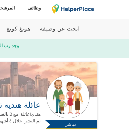
وظائف
المرشحي
ابحث عن وظيفة
هونغ كونغ
وجد رب ال
عائلة هندية
هندي
|
عائلة |
مع 2 بالغين + 2 أطفال
تم النشر: خلال ٤ أشهر
مباشر