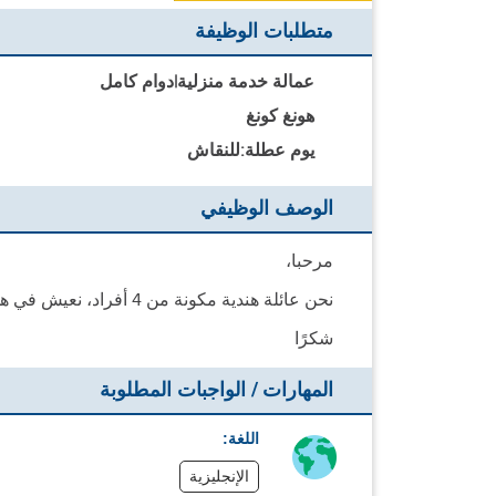
متطلبات الوظيفة
عمالة خدمة منزلية
|
دوام كامل
هونغ كونغ
يوم عطلة:
للنقاش
الوصف الوظيفي
مرحبا،
نحن عائلة هندية مكونة من 4 أفراد، نعيش في هونغ كونغ منذ 18 عامًا. نبحث عن مساعدة ثانية لتكون جزءًا من عائلتنا.
شكرًا
المهارات / الواجبات المطلوبة
اللغة:
الإنجليزية