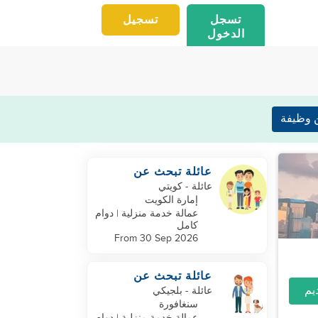
تسجل
تسجيل
الدخول
 وظيفة
عائلة تبحث عن
مساعد
عائلة
- كويتي
إمارة الكويت
عمالة خدمة منزلية | دوام
كامل
From 30 Sep 2026
عائلة تبحث عن
مساعدة
عائلة
- بلجيكي
سنغافورة