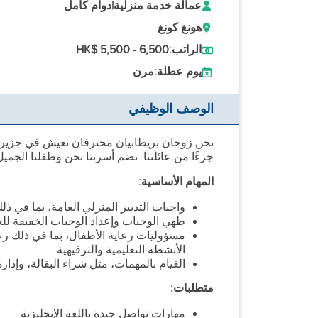
عمالة خدمة منزلية
|
دوام كامل
هونغ كونغ
الراتب:
HK$ 5,500 - 6,500
يوم عطلة:
مرن
الوصف الوظيفي
نحن زوجان بريطانيان محترفان نعيش في جزير
جزءًا من عائلتنا. تضم أسرتنا نحن وطفلنا الجمي
المهام الأساسية:
واجبات التدبير المنزلي العامة، بما في
طهي الوجبات وإعداد الوجبات الخفيفة للعائل
مسؤوليات رعاية الأطفال، بما في ذلك رعا
الأنشطة التعليمية والترفيهية.
القيام بالمهمات، مثل شراء البقالة، وإدار
متطلبات:
مهارات تواصل جيدة باللغة الإنجليزية