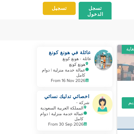
تسجل
تسجيل
الدخول
اية
عائلة في هونغ كونغ
تبحث عن مساعد ثانٍ
عائلة
- هونغ كونغ
للاعتناء بطفل صغير
هونغ كونغ
عمالة خدمة منزلية | دوام
كامل
From 16 Nov 2026
اخصائي تدليك نسائي
-
شركة
المملكة العربية السعودية
عمالة خدمة منزلية | دوام
كامل
From 30 Sep 2026