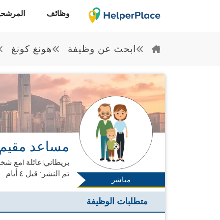
وظائف
المرشحي
ابحث عن وظيفة
هونغ كونغ
مساعد مقيم ل
بريطاني
|
عائلة |
مع شخص
تم النشر: قبل ٤ أيام
مباشر
متطلبات الوظيفة