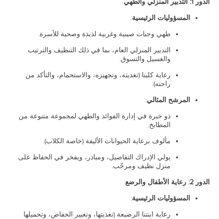
الدور 1: التدبير المنزلي والطهي
المسؤوليات الرئيسية
:
طهي وجبات صينية وغربية لذيذة وصحية للأسرة.
التدبير المنزلي العام، بما في ذلك التنظيف والترتيب
والغسيل والتسوق.
رعاية كلبنا (تغذيته، وتجهيزه، والاستحمام، والتأكد من
راحته).
المرشح المثالي
:
ذو خبرة في إدارة الفوائد والطهي لمجموعة متنوعة من
المطابخ.
مألوف برعاية الحيوانات الأليفة (خاصة الكلاب).
يولي الإدراك التفاصيل، ومبادر، ويفخر في الحفاظ على
منزل نظيف ومرحّب.
الدور 2: رعاية الأطفال والرضع
المسؤوليات الرئيسية
:
رعاية ابنتنا الرضيعة (تغذيتها، وتغيير الحفاض، وتحميلها