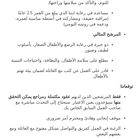
للنوم، والتأكد من سلامتها وراحتها).
مساعدة في رعاية ابننا الذي يبلغ من العمر 2.5 عامًا
(مراقبة خفيفة، ومشاركته في أنشطة مناسبة لعمره،
ودعمه في روتينه اليومي).
المرشح المثالي
:
ذو خبرة في رعاية الرضع والأطفال الصغار، بأسلوب
لطيف وصبور.
مطلع على سلامة الأطفال، والنظافة، واحتياجات التنمية.
قادر على العمل عن كثب مع العائلة لضمان بيئة تهتم
بالأطفال.
توقعاتنا
:
فقط
المرشحين الذين لديهم
عقود مكتملة
و
مراجع يمكن التحقق
منها
سيؤخذون بعين الاعتبار. سنحتاج إلى التحدث مباشرة مع
صاحب العمل السابق الخاص بك.
موقف إيجابي وهادئ ومحترم أمر ضروري.
الرغبة في العمل كفريق والتواصل بشكل مفتوح مع العائلة ومع
بعضهم البعض.