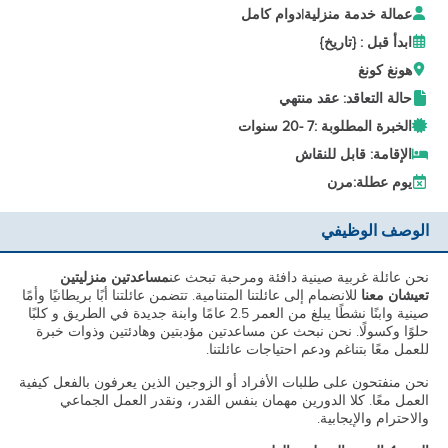
عمالة خدمة منزلية
|
دوام كامل
ابدأ قبل : {تاريخ}
هونغ كونغ
حالة التعاقد: عقد منتهي
الخبرة المطلوبة :
7 -
20 سنوات
الإقامة: قابل للنقاش
يوم عطلة:
مرن
الوصف الوظيفي
نحن عائلة غربية صينية دافئة ومرحبة تبحث عن
مساعدتين منزليتين
تعيشان معنا
للانضمام إلى عائلتنا المتنامية. تتضمن عائلتنا أبًا بريطانيًا وأمًا
صينية وابنًا نشطًا يبلغ من العمر 2.5 عامًا وابنة جديدة في الطريق و كلبًا
حلوًا وكسولًا. نحن نبحث عن مساعدتين مؤدبتين وهادئتين وذوات خبرة
للعمل معًا بتناغم ودعم احتياجات عائلتنا.
نحن منفتحون على طلبات الأفراد أو الزوجين الذين يعرفون بالفعل كيفية
العمل معًا. كلا الدورين مهمان بنفس القدر، ونقدر العمل الجماعي
والاحترام والإيجابية.