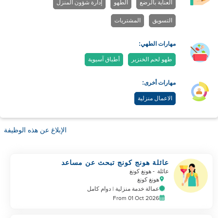
العناية بالرضع
الطهو
إدارة شؤون المنزل
التسويق
المشتريات
مهارات الطهي:
طهو لحم الخنزير
أطباق آسيوية
مهارات أخرى:
الاعمال منزلية
الإبلاغ عن هذه الوظيفة
عائلة هونج كونج تبحث عن مساعد
منزلي
عائلة
- هونغ كونغ
هونغ كونغ
عمالة خدمة منزلية | دوام كامل
From 01 Oct 2026