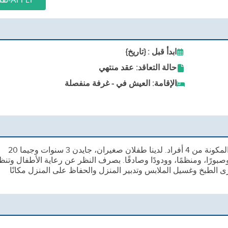
APPLY-تقديم
ابدأ قبل : {تاريخ}
حالة التعاقد: عقد منتهي
الإقامة: العيش في - غرفة منفصلة
نحن نبحث عن عمة جديدة للانضمام إلى عائلتنا المكونة من 4 أفراد. لدينا طفلان صغيران، جايدن 3 سنوات وجيما 20
صبورًا، ومنظمًا، وودودًا وصادقًا. بصرف النظر عن رعاية الأطفال وتنظ
ى الطبخ وغسيل الملابس وتدبير المنزل والحفاظ على المنزل مكانًا