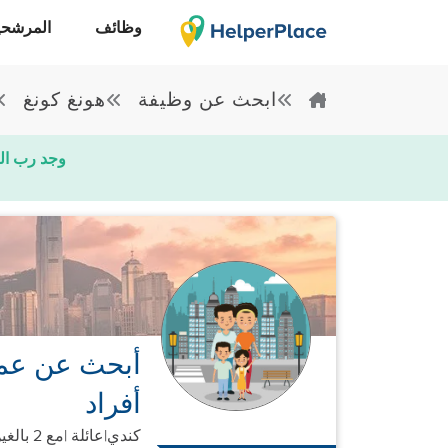
وظائف
المرشحي
ابحث عن وظيفة
هونغ كونغ
وجد رب ال
أفراد
كندي
|
عائلة |
مع 2 بالغين + 2 أطفال