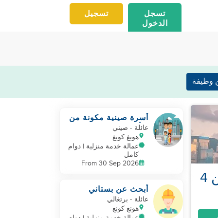
تسجل
تسجيل
الدخول
 وظيفة
أسرة صينية مكونة من
4 أفراد تبحث عن
عائلة
- صيني
مساعد بأسرع وقت
هونغ كونغ
ممكن
عمالة خدمة منزلية | دوام
كامل
From 30 Sep 2026
أبحث عن عمة جديدة للانضمام إلى عائلتنا المكونة من 4
أبحث عن بستاني
للعيش فيه لإدارة
عائلة
- برتغالي
حديقتي
هونغ كونغ