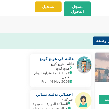
تسجل
تسجيل
الدخول
 وظيفة
عائلة في هونغ كونغ
تبحث عن مساعد ثانٍ
عائلة
- هونغ كونغ
للاعتناء بطفل صغير
هونغ كونغ
عمالة خدمة منزلية | دوام
كامل
From 16 Nov 2026
اخصائي تدليك نسائي
-
شركة
المملكة العربية السعودية
عمالة خدمة منزلية | دوام