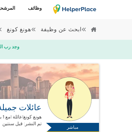
وظائف
المرشحي
ابحث عن وظيفة
هونغ كونغ
وجد رب ال
عائلات جميل
هونغ كونغ
|
عائلة |
مع 1 بالغ + 1 طفل
تم النشر: قبل سنتين
مباشر