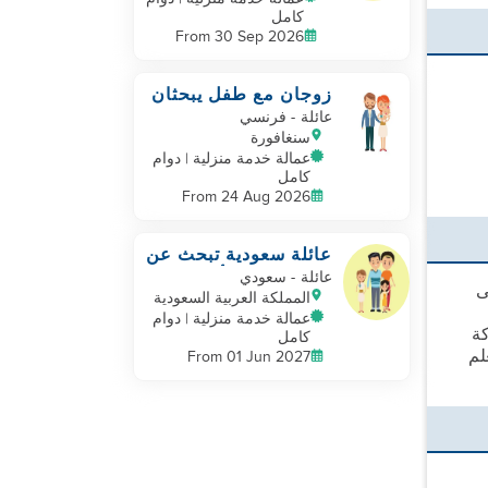
كامل
From 30 Sep 2026
زوجان مع طفل يبحثان
عن مساعد
عائلة
- فرنسي
سنغافورة
عمالة خدمة منزلية | دوام
كامل
From 24 Aug 2026
عائلة سعودية تبحث عن
مربية، مربية أطفال
عائلة
- سعودي
ى
المملكة العربية السعودية
عمالة خدمة منزلية | دوام
كة
كامل
لم
From 01 Jun 2027