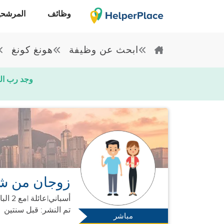
وظائف
المرشحي
ابحث عن وظيفة
هونغ كونغ
وجد رب ال
زوجان من شم
أسباني
|
عائلة |
مع 2 البالغين
تم النشر: قبل سنتين
مباشر