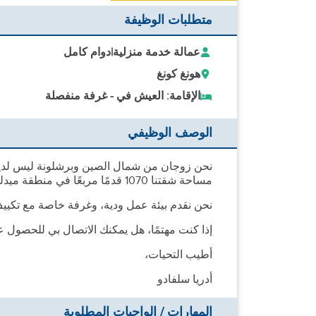
متطلبات الوظيفة
عمالة خدمة منزلية
|
دوام كامل
هونغ كونغ
الإقامة: العيش في - غرفة منفصلة
الوصف الوظيفي
نحن زوجان من شمال الصين وبرشلونة ليس لدينا أط
مساحة شقتنا 1070 قدمًا مربعًا في منطقة ميدليفلز، على بعد 6 دقائق سيرًا على الأقدام من محطة مترو ساي ينج بون
نحن نقدم بيئة عمل ودية، وغرفة خاصة مع تكيي
إذا كنت مهتمًا، هل يمكنك الاتصال بي للحصول
أطيب التحيات،
أدريا سلفادو
المهارات / الواجبات المطلوبة