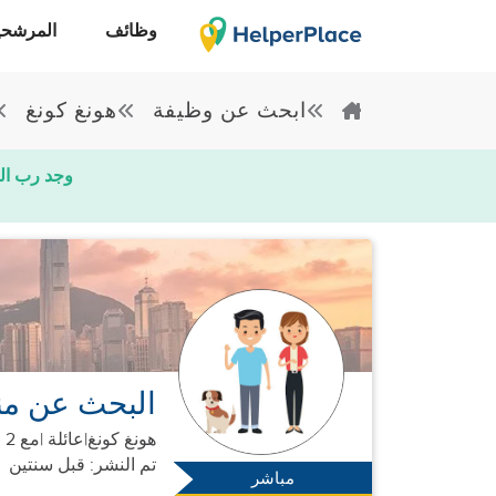
وظائف
المرشحي
ابحث عن وظيفة
هونغ كونغ
وجد رب ال
البحث عن من
هونغ كونغ
|
عائلة |
مع 2 البالغين
تم النشر: قبل سنتين
مباشر