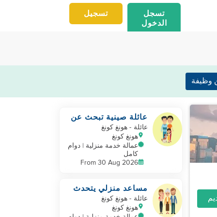
تسجل
تسجيل
الدخول
 وظيفة
عائلة صينية تبحث عن
مساعدة منزلية
عائلة
- هونغ كونغ
هونغ كونغ
عمالة خدمة منزلية | دوام
كامل
From 30 Aug 2026
مساعد منزلي يتحدث
الكانتونية ويمكنه
عائلة
- هونغ كونغ
العناية بـ
هونغ كونغ