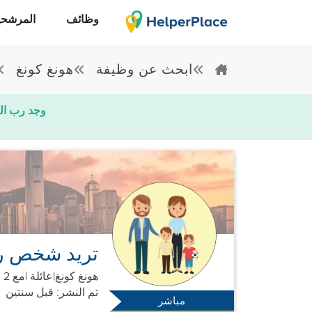
وظائف
المرشحي
ابحث عن وظيفة
هونغ كونغ
وجد رب ال
تريد شخص رع
هونغ كونغ
|
عائلة |
مع 2 بالغين + 2 أطفال
تم النشر: قبل سنتين
مباشر