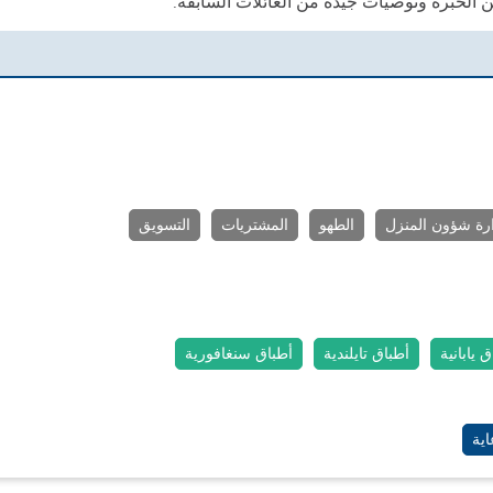
ارة شؤون المنزل
الطهو
المشتريات
التسويق
 يابانية
أطباق تايلندية
أطباق سنغافورية
ية