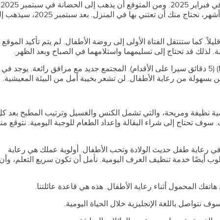
الطفل الآخر - مولود جديد، من المتوقع أن يولد في فبراير 2025. ومن المتوقع أن يذهب إلى الحضانة في سبتمبر 2025
أيضًا. قبل ذلك، من فبراير إلى سبتمبر 2025، 8 أشهر، نحتاج منك أن تعتني بها في المنزل. بعد سبت
 الوظيفة قليلاً. كما ستنتقل الفتاة الأولى إلى روضة الأطفال. لم يتم تأكيد الموقع
. لذلك قد تحتاج إلى تسليمهما واستلامهما في الصباح وبعد الظهر.
يقع منزلنا بالقرب من محطة مترو الأنفاق (MTR) (5 دقائق سيرا على الأقدام). المجتمع جديد مع مرافق رائعة. يوجد في
 بسهولة من رعاية الأطفال. لن تشعر بخيبة أمل من البيئة المعيشية.
ية نظيفة ومريحة، والتي تشمل الكنس والغسيل وترتيب المطبخ بعد كل
 سوف تحتاج إلى شراء البقالة وإعداد الطعام للوجبة اليومية. نتوقع من
 رعاية طفل حديث الولادة وتحب الأطفال. أولوية عملك هي رعاية
لوب أيضًا خدمة تنظيف الغرف اليومية. نأمل أن تكون سريع التعلم، وأن
فك المحمول أثناء رعاية الأطفال. هذه هي قاعدة عائلتنا.
وف نتواصل باللغة الإنجليزية خلال الحياة اليومية.