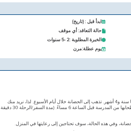
ابدأ قبل : {تاريخ}
حالة التعاقد: أي موقف
الخبرة المطلوبة :
2 -
5 سنوات
يوم عطلة:
مرن
طفل واحد – ولد في مارس 2023، وعمره حاليًا سنة و4 أشهر. تذهب إلى الحضانة خلال أيام الأسبوع. لذا، نريد منك
توصيلها إلى المدرسة الساعة 7:40 صباحًا واصطحابها من المدرسة قبل الساعة 6 مساءً. (مدة السفر/الرحلة 30 دقيقة
ضانة، وفي هذه الحالة، سوف تحتاجين إلى رعايتها في المنزل.