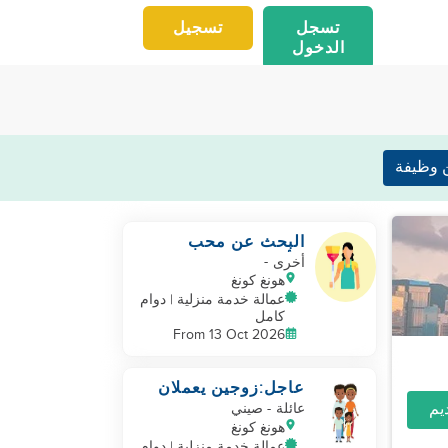
تسجل
تسجيل
الدخول
 وظيفة
البحث عن محب
للأطفال ومساعد
-
أخرى
مجتهد
هونغ كونغ
عمالة خدمة منزلية | دوام
كامل
From 13 Oct 2026
عاجل:زوجين يعملان
ولديهم طفلين
عائلة
- صيني
هونغ كونغ
عمالة خدمة منزلية | دوام