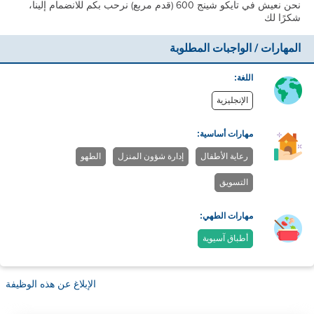
نحن نعيش في تايكو شينج 600 (قدم مربع) نرحب بكم للانضمام إلينا،
شكرًا لك
المهارات / الواجبات المطلوبة
اللغة:
الإنجليزية
مهارات أساسية:
رعاية الأطفال
إدارة شؤون المنزل
الطهو
التسويق
مهارات الطهي:
أطباق آسيوية
الإبلاغ عن هذه الوظيفة