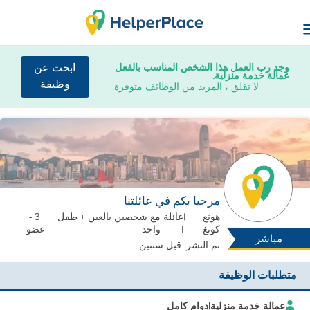
وجد رب العمل هذا الشخص المناسب بالفعل
ابحث عن
عمالة خدمة منزلية.
وظيفة
لا تقلق ، المزيد من الوظائف متوفرة.
مرحبا بكم في عائلتنا
هونغ
|
عائلة
مع شخصين بالغين + طفل
| 3 -
كونغ
|
واحد
عضو
مباشر
تم النشر: قبل سنتين
متطلبات الوظيفة
عمالة خدمة منزلية
|
دوام كامل