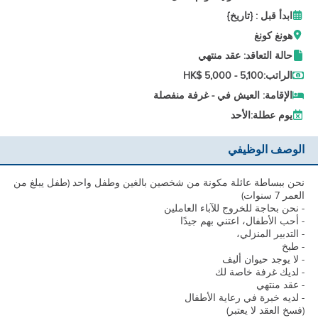
ابدأ قبل : {تاريخ}
هونغ كونغ
حالة التعاقد: عقد منتهي
الراتب:
HK$ 5,000 - 5,100
الإقامة: العيش في - غرفة منفصلة
يوم عطلة:
الأحد
الوصف الوظيفي
نحن ببساطة عائلة مكونة من شخصين بالغين وطفل واحد (طفل يبلغ من
العمر 7 سنوات)
- نحن بحاجة للخروج للآباء العاملين
- أحب الأطفال، اعتني بهم جيدًا
- التدبير المنزلي،
- طبخ
- لا يوجد حيوان أليف
- لديك غرفة خاصة لك
- عقد منتهي
- لديه خبرة في رعاية الأطفال
(فسخ العقد لا يعتبر)