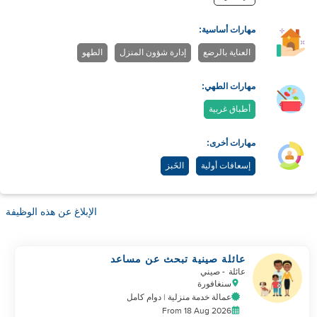
مهارات أساسية:
العناية بالرضع
إدارة شؤون المنزل
الطهو
مهارات الطهي:
أطباق غربية
مهارات أخرى:
إسعافات أولية
الخَبز
الإبلاغ عن هذه الوظيفة
عائلة صينية تبحث عن مساعد
عائلة
- صيني
سنغافورة
عمالة خدمة منزلية | دوام كامل
From 18 Aug 2026