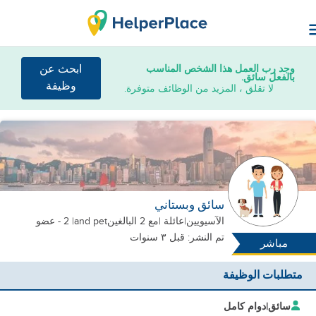
وجد رب العمل هذا الشخص المناسب
ابحث عن
بالفعل سائق.
وظيفة
لا تقلق ، المزيد من الوظائف متوفرة.
سائق وبستاني
الآسيويين
|
عائلة |
مع 2 البالغين
and pet
| 2 - عضو
تم النشر: قبل ٣ سنوات
مباشر
متطلبات الوظيفة
سائق
|
دوام كامل