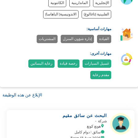
الإنجليزية
الماندارينية
الكانتونية
الفلبينية (تاغالوغ)
الاندونيسية( الباهاسا)
مهارات أساسية:
القيادة
إدارة شؤون المنزل
المشتريات
مهارات أخرى:
غسيل السيارات
رخصة قيادة
رعاية البساتين
مقدم رعاية
الإبلاغ عن هذه الوظيفة
البحث عن سائق مقيم
شركة
-
هونغ كونغ
سائق | دوام كامل