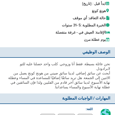
ابدأ قبل : {تاريخ}
هونغ كونغ
حالة التعاقد: أي موقف
الخبرة المطلوبة :
5 -
31 سنوات
الإقامة: العيش في - غرفة منفصلة
يوم عطلة:
مرن
الوصف الوظيفي
نحن عائلة بسيطة. فقط أنا وزوجي. كلب واحد حصلنا عليه للتو.
لابرادودل.
أبحث عن سائق إضافي. لدينا سائق صيني من هونج كونج يعمل من
الاثنين إلى الجمعة. هل تريد سائقًا إضافيًا للمساعدة في المساء وعطلة
نهاية الأسبوع. لدينا سائق آخر قادم من الفلبين ولذا فإن السائقين في
عطلة نهاية الأسبوع والمساء يساعداننا.
المهارات / الواجبات المطلوبة
اللغة: