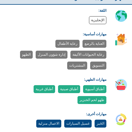
اللغة:
الإنجليزية
مهارات أساسية:
العناية بالرضع
رعاية الأطفال
رعاية الحيوانات الأليفة
إدارة شؤون المنزل
الطهو
التسويق
المشتريات
مهارات الطهي:
أطباق آسيوية
أطباق صينية
أطباق غربية
طهو لحم الخنزير
مهارات أخرى:
الخَبز
غسيل السيارات
الاعمال منزلية