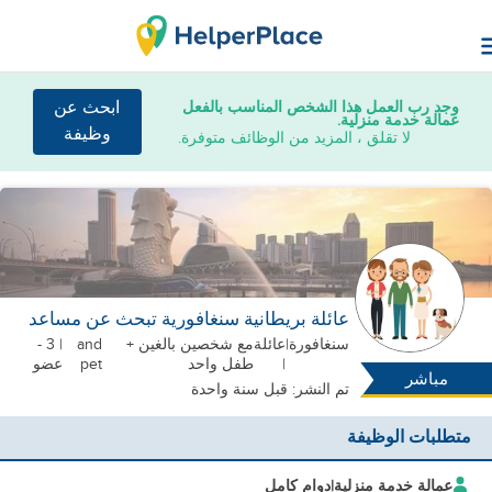
وجد رب العمل هذا الشخص المناسب بالفعل
ابحث عن
عمالة خدمة منزلية.
وظيفة
لا تقلق ، المزيد من الوظائف متوفرة.
عائلة بريطانية سنغافورية تبحث عن مساعد
سنغافورة
|
عائلة
مع شخصين بالغين +
and
| 3 -
|
طفل واحد
pet
عضو
مباشر
تم النشر: قبل سنة واحدة
متطلبات الوظيفة
عمالة خدمة منزلية
|
دوام كامل