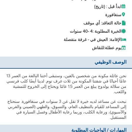
ابدأ قبل : {تاريخ}
سنغافورة
حالة التعاقد: أي موقف
الخبرة المطلوبة :
4 -
40 سنوات
الإقامة: العيش في - غرفة منفصلة
يوم عطلة:
للنقاش
الوصف الوظيفي
نحن عائلة مكونة من شخصين بالغين، وستبقى أختنا البالغة من العمر 13
عامًا أحيانًا في شقتنا المكونة من ثلاث غرف نوم. لدينا أيضًا كلب فرنسي
من سلالة بولدوج يبلغ من العمر 1.5 عامًا ويحتاج إلى الخروج للتمشية
واللعب.
نبحث عن مساعد لديه خبرة لا تقل عن 3 سنوات في سنغافورة. سنحتاج
إلى المساعد للقيام بالتنظيف العام، والتسوق، والطهي (الصيني والغربي
والآسيوي)، ورعاية الكلب، وربما رعاية الأطفال وغسل السيارة في
المستقبل.
المهارات / الواجبات المطلوبة