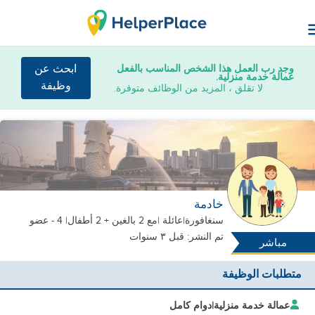
وجد رب العمل هذا الشخص المناسب بالفعل
ابحث عن
عمالة خدمة منزلية.
وظيفة
لا تقلق ، المزيد من الوظائف متوفرة.
خادمة
سنغافورة
|
عائلة |
مع 2 بالغين + 2 أطفال
| 4 - عضو
تم النشر: قبل ٣ سنوات
مباشر
متطلبات الوظيفة
عمالة خدمة منزلية
|
دوام كامل