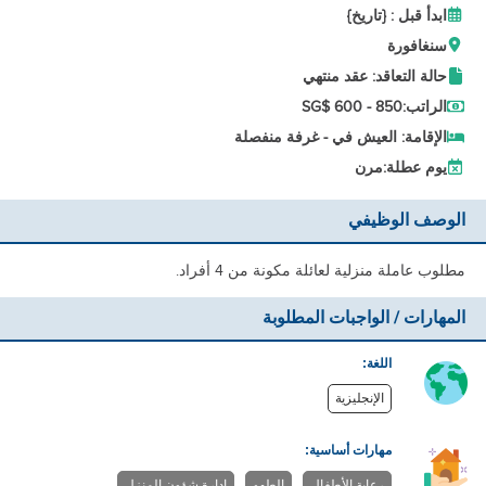
ابدأ قبل : {تاريخ}
سنغافورة
حالة التعاقد: عقد منتهي
الراتب:
SG$ 600 - 850
الإقامة: العيش في - غرفة منفصلة
يوم عطلة:
مرن
الوصف الوظيفي
مطلوب عاملة منزلية لعائلة مكونة من 4 أفراد.
المهارات / الواجبات المطلوبة
اللغة:
الإنجليزية
مهارات أساسية:
رعاية الأطفال
الطهو
إدارة شؤون المنزل