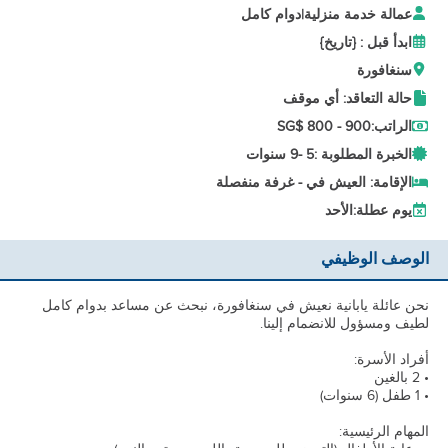
عمالة خدمة منزلية
|
دوام كامل
ابدأ قبل : {تاريخ}
سنغافورة
حالة التعاقد: أي موقف
الراتب:
SG$ 800 - 900
الخبرة المطلوبة :
5 -
9 سنوات
الإقامة: العيش في - غرفة منفصلة
يوم عطلة:
الأحد
الوصف الوظيفي
نحن عائلة يابانية نعيش في سنغافورة، نبحث عن مساعد بدوام كامل
لطيف ومسؤول للانضمام إلينا.
أفراد الأسرة:
• 2 بالغين
• 1 طفل (6 سنوات)
المهام الرئيسية: