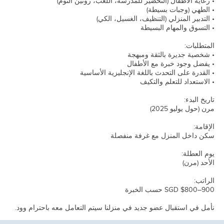
• رعاية الأطفال (التحضير للمدرسة، اللعب، روتين النوم)
• الطهي (وجبات بسيطة)
• التدبير المنزلي (التنظيف، الغسيل، الكي)
• التسوق والمهام البسيطة
المتطلبات:
• شخصية جديرة بالثقة ومبهجة
• يفضل وجود خبرة مع الأطفال
• القدرة على التحدث باللغة الإنجليزية الأساسية
• الاستعداد للتعلم والتكيف
تاريخ البدء:
مرن (حول يوليو 2025)
الإقامة:
سكن داخل المنزل مع غرفة منفصلة
يوم العطلة:
الأحد (مرن)
الراتب:
SGD $800–900 حسب الخبرة
نأمل في استقبال عضو جديد في منزلنا سيتم التعامل معه باحترام وود.