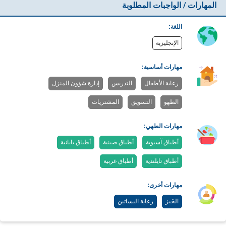
المهارات / الواجبات المطلوبة
اللغة:
الإنجليزية
مهارات أساسية:
رعاية الأطفال
التدريس
إدارة شؤون المنزل
الطهو
التسويق
المشتريات
مهارات الطهي:
أطباق آسيوية
أطباق صينية
أطباق يابانية
أطباق تايلندية
أطباق غربية
مهارات أخرى:
الخَبز
رعاية البساتين