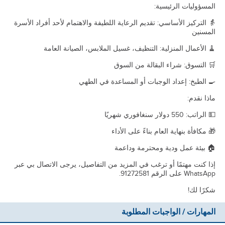
المسؤوليات الرئيسية:
👵 التركيز الأساسي: تقديم الرعاية اللطيفة والاهتمام لأحد أفراد الأسرة
المسنين
🧹 الأعمال المنزلية: التنظيف، غسيل الملابس، الصيانة العامة
🛒 التسوق: شراء البقالة من السوق
🍳 الطبخ: إعداد الوجبات أو المساعدة في الطهي
ماذا نقدم:
💵 الراتب: 550 دولار سنغافوري شهريًا
🎁 مكافأة بنهاية العام بناءً على الأداء
🏠 بيئة عمل ودية ومحترمة وداعمة
إذا كنت مهتمًا أو ترغب في المزيد من التفاصيل، يرجى الاتصال بي عبر
WhatsApp على الرقم 91272581.
شكرًا لك!
المهارات / الواجبات المطلوبة