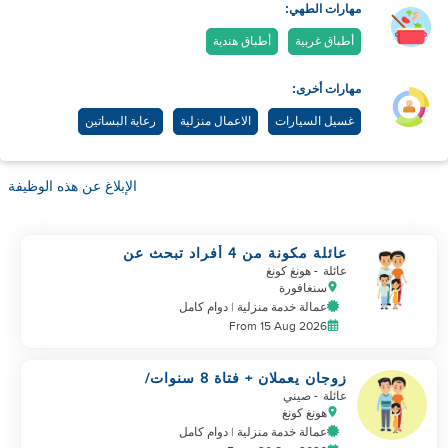
مهارات الطهي:
أطباق غربية
أطباق هندية
مهارات أخرى:
غسيل السيارات
الاعمال منزلية
رعاية البساتين
الإبلاغ عن هذه الوظيفة
عائلة مكونة من 4 أفراد تبحث عن
مساعد فلبيني
عائلة
- هونغ كونغ
سنغافورة
عمالة خدمة منزلية | دوام كامل
From 15 Aug 2026
زوجان يعملان + فتاة 8 سنوات/
غرفة وحمام خاص/ 5500-6000
عائلة
- صيني
هونغ كونغ
عمالة خدمة منزلية | دوام كامل