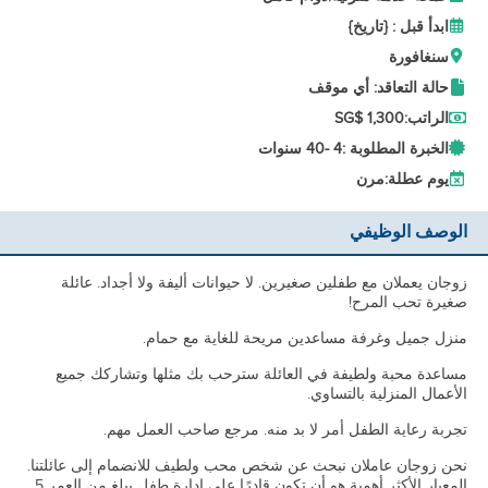
ابدأ قبل : {تاريخ}
سنغافورة
حالة التعاقد: أي موقف
الراتب:
SG$ 1,300
الخبرة المطلوبة :
4 -
40 سنوات
يوم عطلة:
مرن
الوصف الوظيفي
زوجان يعملان مع طفلين صغيرين. لا حيوانات أليفة ولا أجداد. عائلة
صغيرة تحب المرح!
منزل جميل وغرفة مساعدين مريحة للغاية مع حمام.
مساعدة محبة ولطيفة في العائلة سترحب بك مثلها وتشاركك جميع
الأعمال المنزلية بالتساوي.
تجربة رعاية الطفل أمر لا بد منه. مرجع صاحب العمل مهم.
نحن زوجان عاملان نبحث عن شخص محب ولطيف للانضمام إلى عائلتنا.
المعيار الأكثر أهمية هو أن تكون قادرًا على إدارة طفل يبلغ من العمر 5