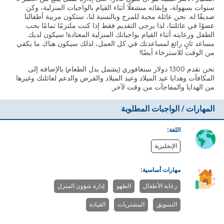
سنوات بسهولة، وإبقائه منشغلًا أثناء القيام بالواجبات المنزلية، وكن
صديقًا له. نحن عائلة محبة للمرح وبالنسبة لنا، ستكون مربية أطفالنا
عضوًا في عائلتنا، لذا يرجى التقديم فقط إذا كنت ملتزمًا تمامًا بحب
الطفل ورعايته أثناء القيام بواجباتك المنزلية المعتادة! سيكون لديك
مساعد ثانٍ رائع لمساعدتك في كل العمل، لذلك سيكون هناك ما يكفي
من الوقت للاسترخاء أيضًا!
نحن نقدم 1300 دولار سنغافوري (يشمل بدل الطعام) بالإضافة إلى
المكافآت وهدايا عيد الميلاد وعيد الميلاد والقرض والدعم لعائلتك وغيرها
من الهدايا والمفاجآت من وقت لآخر.
المهارات / الواجبات المطلوبة
اللغة:
الإنجليزية
مهارات أساسية:
رعاية الأطفال
الطهو
إدارة شؤون المنزل
التسويق
المشتريات
القيادة