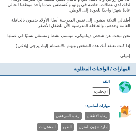
لذلك لدي عطلات، خاصة في يوليو وأغسطس عندما يأخذ موظفنا الحالي
عادةً شهرًا واحدًا للعودة إلى الوطن.
أطفالي الثلاثة يذهبون إلى نفس المدرسة أيضًا: الأولاد يذهبون بالحافلة
العامة وحدهم، والحافلة المدرسية الآن للطفل الأصغر.
نحن نبحث عن شخص ديناميكي، مبتسم، نشط ومستقل نسبيًا في عملها.
إذا كنت تعتقد أنك هذه الشخص وتهتم بالانضمام إلينا، يرجى إبلاغي;)
إميلي
المهارات / الواجبات المطلوبة
اللغة:
الإنجليزية
مهارات أساسية:
رعاية الأطفال
رعاية المراهقين
إدارة شؤون المنزل
الطهو
المشتريات