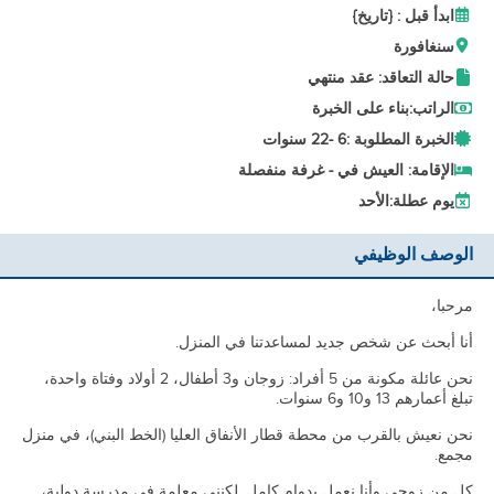
ابدأ قبل : {تاريخ}
سنغافورة
حالة التعاقد: عقد منتهي
الراتب:
بناء على الخبرة
الخبرة المطلوبة :
6 -
22 سنوات
الإقامة: العيش في - غرفة منفصلة
يوم عطلة:
الأحد
الوصف الوظيفي
مرحبا،
أنا أبحث عن شخص جديد لمساعدتنا في المنزل.
نحن عائلة مكونة من 5 أفراد: زوجان و3 أطفال، 2 أولاد وفتاة واحدة،
تبلغ أعمارهم 13 و10 و6 سنوات.
نحن نعيش بالقرب من محطة قطار الأنفاق العليا (الخط البني)، في منزل
مجمع.
كل من زوجي وأنا نعمل بدوام كامل. لكنني معلمة في مدرسة دولية،