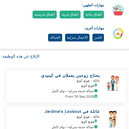
مهارات الطهي:
أطباق نباتية
أطباق غربية
أطباق فرنسية
مهارات أخرى:
الخَبز
الاعمال منزلية
الحياكة
الإبلاغ عن هذه الوظيفة
يحتاج زوجين يعملان في كينيدي
تاون إلى رعاية الأطفال / الرضع
عائلة
- هونغ كونغ
هونغ كونغ
عمالة خدمة منزلية | دوام كامل
From 30 Sep 2026
عائلة في Jardine's Lookout
تحتاج إلى رعاية الأطفال وتنظيف
عائلة
- هونغ كونغ
هونغ كونغ
عمالة خدمة منزلية | دوام كامل