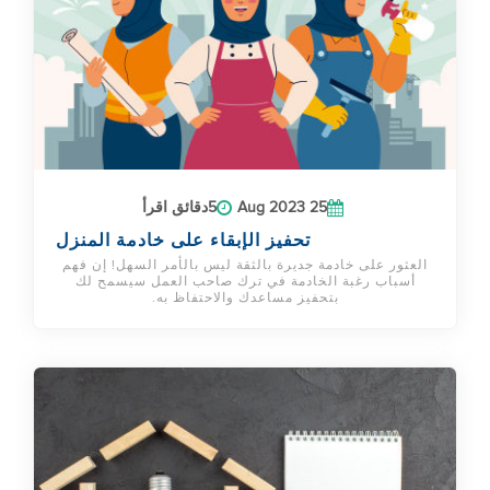
25 Aug 2023
5دقائق اقرأ
تحفيز الإبقاء على خادمة المنزل
العثور على خادمة جديرة بالثقة ليس بالأمر السهل! إن فهم
أسباب رغبة الخادمة في ترك صاحب العمل سيسمح لك
بتحفيز مساعدك والاحتفاظ به.