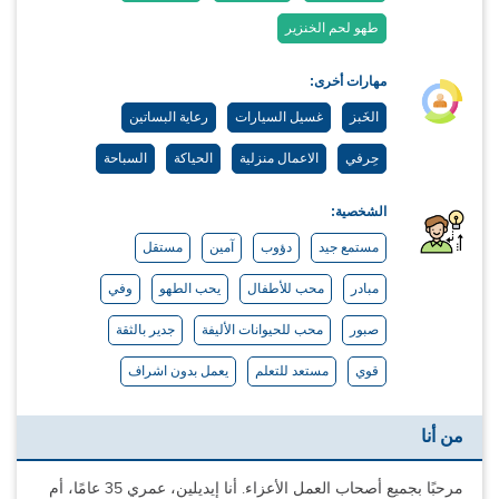
طهو لحم الخنزير
مهارات أخرى:
الخَبز
غسيل السيارات
رعاية البساتين
حِرفي
الاعمال منزلية
الحياكة
السباحة
الشخصية:
مستمع جيد
دؤوب
آمين
مستقل
مبادر
محب للأطفال
يحب الطهو
وفي
صبور
محب للحيوانات الأليفة
جدير بالثقة
قوي
مستعد للتعلم
يعمل بدون اشراف
من أنا
مرحبًا بجميع أصحاب العمل الأعزاء. أنا إيديلين، عمري 35 عامًا، أم