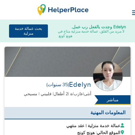
Edelyn
وجدت بالفعل رب عمل.
بحث عمالة خدمة
لا مزيد من القلق، عمالة خدمة منزلية متاح في
منزلية
هونغ كونغ.
Edelyn
(35 سنوات)
أنثى
|
عازب/ة |
2 أطفال
| فلبيني | مسيحي
مباشر
المعلومات المهنية
عمالة خدمة منزلية | عقد منتهي
الموقع الحالي: هونج كونج