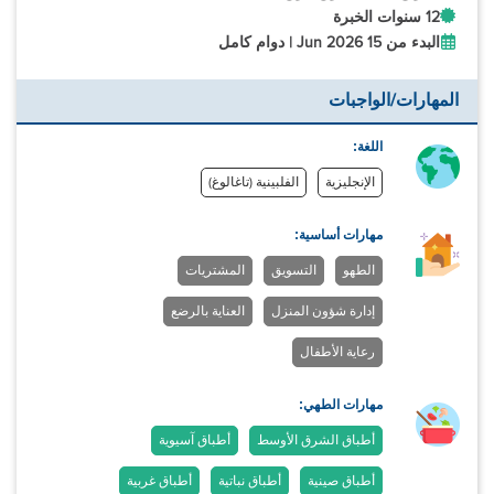
12 سنوات الخبرة
البدء من 15 Jun 2026 | دوام كامل
المهارات/الواجبات
اللغة:
الإنجليزية
الفلبينية (تاغالوغ)
مهارات أساسية:
الطهو
التسويق
المشتريات
إدارة شؤون المنزل
العناية بالرضع
رعاية الأطفال
مهارات الطهي:
أطباق الشرق الأوسط
أطباق آسيوية
أطباق صينية
أطباق نباتية
أطباق غربية