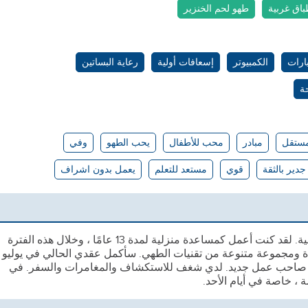
باق غربية
طهو لحم الخنزير
ارات
الكمبيوتر
إسعافات أولية
رعاية البساتين
ة
ستقل
مبادر
محب للأطفال
يحب الطهو
وفي
جدير بالثقة
قوي
مستعد للتعلم
يعمل بدون اشراف
مرحبًا ، اسمي إدمي. عمري 38 عامًا وأنا فلبينية. لقد كنت أعمل كمساعدة منزلية لمدة 13 عامًا ، وخلال هذه الفترة
لادة ومجموعة متنوعة من تقنيات الطهي. سأكمل عقدي الحالي في يوليو
عن صاحب عمل جديد. لدي شغف للاستكشاف والمغامرات والسفر. في
، خاصة في أيام الأحد.