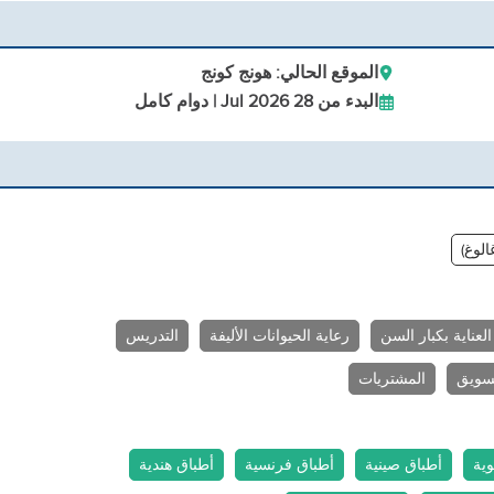
الموقع الحالي: هونج كونج
البدء من 28 Jul 2026 | دوام كامل
غالوغ)
العناية بكبار السن
رعاية الحيوانات الأليفة
التدريس
تسويق
المشتريات
ية
أطباق صينية
أطباق فرنسية
أطباق هندية