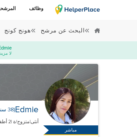
وظائف
المرشحي
البحث عن مرشح
هونج كونج
Edmie
لا مزيد
Edmie
(38 سنوات)
أنثى
|
متزوج/ة |
2 أطفال
مباشر