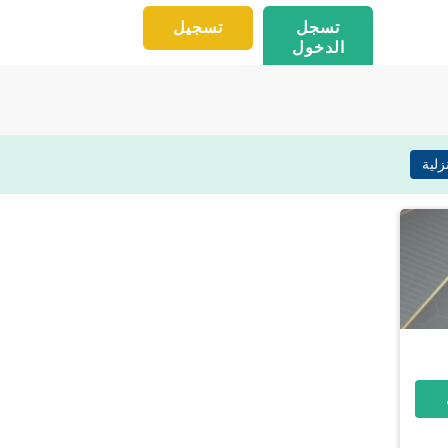
تسجل
تسجيل
الدخول
لية