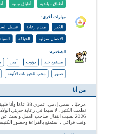
أطباق تايلندية
أطباق نباتية
أط
مهارات أخرى:
الخَبز
مقدم رعاية
غسيل السي
الاعمال منزلية
الحياكة
السباح
الشخصية:
مستمع جيد
دؤوب
آمين
م
صبور
محب للحيوانات الأليفة
من أنا
تعلمت الكثير ، لا سيما في رعاية حديثي الو
2026 بسبب انتقال صاحب العمل وأبحث 
وقت فراغي ، أستمتع بالقراءة وحضور الكنيسة 