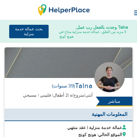
Talna
وجدت بالفعل رب عمل.
بحث عمالة خدمة
لا مزيد من القلق، عمالة خدمة منزلية متاح في
منزلية
هونغ كونغ.
Talna
(39 سنوات)
أنثى
|
متزوج/ة |
2 أطفال
| فلبيني | مسيحي
مباشر
المعلومات المهنية
عمالة خدمة منزلية | عقد منتهي
الموقع الحالي: هونج كونج