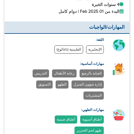
4 سنوات الخبرة
البدء من 01 Feb 2025 | دوام كامل
المهارات/الواجبات
اللغة:
الإنجليزية
الفلبينية (تاغالوغ)
مهارات أساسية:
العناية بالرضع
رعاية الأطفال
التدريس
إدارة شؤون المنزل
الطهو
التسويق
المشتريات
مهارات الطهي:
أطباق آسيوية
أطباق صينية
طهو لحم الخنزير