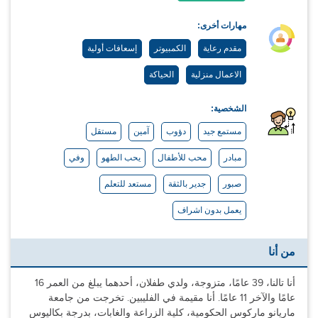
مهارات أخرى:
مقدم رعاية
الكمبيوتر
إسعافات أولية
الاعمال منزلية
الحياكة
الشخصية:
مستمع جيد
دؤوب
آمين
مستقل
مبادر
محب للأطفال
يحب الطهو
وفي
صبور
جدير بالثقة
مستعد للتعلم
يعمل بدون اشراف
من أنا
أنا تالنا، 39 عامًا، متزوجة، ولدي طفلان، أحدهما يبلغ من العمر 16
عامًا والآخر 11 عامًا. أنا مقيمة في الفليبين. تخرجت من جامعة
ماريانو ماركوس الحكومية، كلية الزراعة والغابات، بدرجة بكاليوس