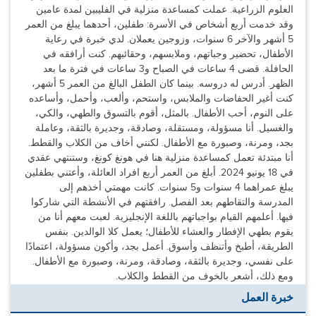
العلوم الزراعية. عملت كمساعدة منزلية في الفليبين لمدة عامين
وقد خدمت أربع أشخاص في الأسرة: طفلين، أحدهما يبلغ من العمر
5 أشهر والآخر 6 سنوات، وزوجين يعملان. لدي خبرة في رعاية
الأطفال، تحضير وجباتهم، وملابسهم، وحقائبهم. كنت أرافقه في
الحافلة. قضى 4 ساعات في الصباح و3 ساعات في فترة ما بعد
الظهر. أدرس له دروسه. بينما كان الطفل البالغ من العمر 5 أشهر،
كنت أغير الحفاضات والملابس، واستحم، وألعب، وأحمل، وأساعده
على النوم، أحب الأطفال. بالمثل، أقوم بالتسوق والطهي، والكي،
والغسيل. أنا مسؤولة، ومستقلة، وصادقة، وجديرة بالثقة، وعاملة
بجد، ومرنة، وصبورة مع الأطفال. لكنني أخاف من الكلاب والقطط.
أنا مبتدئة تعمل كمساعدة منزلية هنا في هونغ كونغ، وستنتهي عقدي
في 18 يونيو 2024. أبلغ من العمر أربع افراد العائلة، وأعتني بطفلين
يبلغ عمراهما 4 سنوات و5 سنوات. كانت مهمتي أخذهم إلى
المدرسة والتقاطهم بعد الفصل. رافقتهم في الأنشطة التي شاركوا
فيها. أعلمهم القيام بواجباتهم باللغة الإنجليزية. لعبت معهم أنا من
يقوم بطهي الإفطار والعشاء للأطفال؛ يعمل كلا الوالدين. بنفس
الطريقة، أطبخ وأتنظف وأسوق. أعمل بجد، وأكون مسؤولة، اعتمادًا
على نفسي، وجديرة بالثقة، وصادقة، ومرنة، وصبورة مع الأطفال.
ومع ذلك، أشعر بالخوف من القطط والكلاب.
خبرة العمل