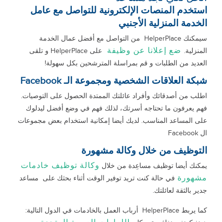
استخدم المنصات الإلكترونية للتواصل مع عامل
الخدمة المنزلية الأجنبي
سيمكنك HelperPlace من التواصل مع أفضل عمال الخدمة
ضع إعلانا عن وظيفة
المنزلية.
على HelperPlace و تلقى
العديد من الطلبات و قم بمراسلة المترشحين بكل سهولة!
شبكة العلاقات الشخصية ومجموعة الـ Facebook
اطلب من أصدقائك وأفراد عائلتك الممتدة الحصول على التوصيات.
فهم يعرفون ما تحتاجه أسرتك، لذلك فهم في وضع أفضل ليدلوك
على المساعد المناسب. لديك أيضا إمكانية استخدام بعض مجموعات
ال Facebook
التوظيف من خلال وكالة مشهورة
وكالة توظيف خادمات
يمكنك أيضا توظيف مساعِدة من خلال
مشهورة
في حالة كنت تريد توفير الوقت أثناء بحثك على مساعد
جدير بالثقة لعائلتك.
كما يربط HelperPlace أرباب العمل بالخادمات في الدول التالية: