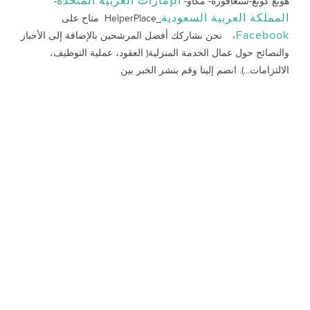
الإمارات العربية المتحدة
هونغ كونغ-سنغافورة- مكاو-
-
المملكة العربية السعودية
.
HelperPlace متاح على
Facebook،
نحن نشاركك أفضل المرشحين بالإضافة إلى الأخبار
والنصائح حول عمال الخدمة المنزلية( العقود، عملية التوظيف،
الالتزامات...). انضم إلينا وقم بنشر الخبر بين