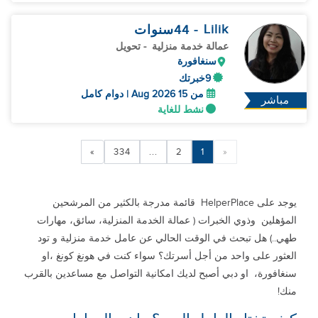
Lilik
- 44
سنوات
عمالة خدمة منزلية
- تحويل
سنغافورة
9خبرتك
من 15 Aug 2026 | دوام كامل
مباشر
نشط للغاية
»
334
...
2
1
«
يوجد على HelperPlace قائمة مدرجة بالكثير من المرشحين
المؤهلين وذوي الخبرات ( عمالة الخدمة المنزلية، سائق، مهارات
طهي..) هل تبحث في الوقت الحالي عن عامل خدمة منزلية و تود
العثور على واحد من أجل أسرتك؟ سواء كنت في هونغ كونغ ،او
سنغافورة، او دبي أصبح لديك امكانية التواصل مع مساعدين بالقرب
منك!