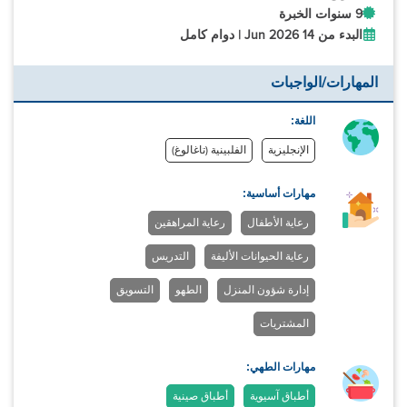
9 سنوات الخبرة
البدء من 14 Jun 2026 | دوام كامل
المهارات/الواجبات
اللغة:
الإنجليزية
الفلبينية (تاغالوغ)
مهارات أساسية:
رعاية الأطفال
رعاية المراهقين
رعاية الحيوانات الأليفة
التدريس
إدارة شؤون المنزل
الطهو
التسويق
المشتريات
مهارات الطهي:
أطباق آسيوية
أطباق صينية