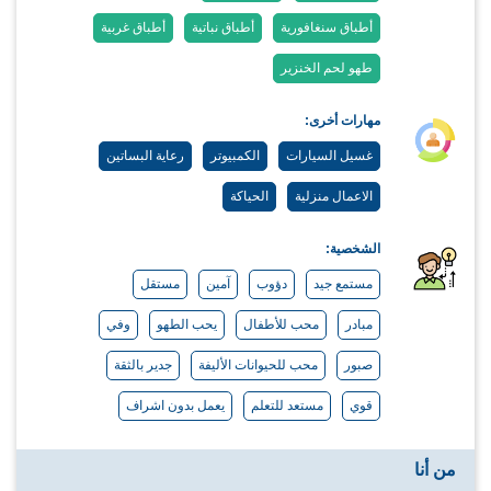
أطباق سنغافورية
أطباق نباتية
أطباق غربية
طهو لحم الخنزير
مهارات أخرى:
غسيل السيارات
الكمبيوتر
رعاية البساتين
الاعمال منزلية
الحياكة
الشخصية:
مستمع جيد
دؤوب
آمين
مستقل
مبادر
محب للأطفال
يحب الطهو
وفي
صبور
محب للحيوانات الأليفة
جدير بالثقة
قوي
مستعد للتعلم
يعمل بدون اشراف
من أنا