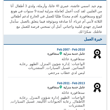
يوم جيد. اسمي عائشة، عمري 41 عامًا، وأرملة، ولدي 3 أطفال. أنا
من الفلبين. لقد كنت أعمل كعاملة منزلية لمدة 9 سنوات في هونغ
كونغ وسنغافورة. أقدم مجددًا طلبًا للعمل في الخارج لدعم أطفالي
الثلاثة لأنني أم عزباء. أنا صادقة وموثوقة فيما يتعلق بالعمل. سأبذل
قصارى جهدي لتلبية واجباتي. آمل أن تمنحني فرصة للعمل مع
عائلتك. شكرًا لك.
خبرة العمل
Feb 2007 -
Feb 2010
عامل خدمة منزلية
سنغافورة
سنغافورة عائلة
الواجبات: إدارة شؤون المنزل, الطهو, رعاية
البساتين, غسيل السيارات, المشتريات
ليس لدي خطاب مرجعي
Feb 2011 -
Feb 2013
عامل خدمة منزلية
سنغافورة
سنغافورة عائلة
الواجبات: الطهو, إدارة شؤون المنزل, رعاية
الأطفال, رعاية الحيوانات الأليفة, غسيل السيارات,
المشتريات