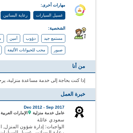
مهارات أخرى:
غسيل السيارات
رعاية البساتين
الشخصية:
مستمع جيد
دؤوب
آمين
م
صبور
محب للحيوانات الأليفة
من أنا
إذا كنت بحاجة إلى خدمة مساعدة منزلية، ير
خبرة العمل
Dec 2012 -
Sep 2017
عامل خدمة منزلية
الإمارات العربية 
سعودي عائلة
الواجبات: إدارة شؤون المنزل, الع
رعاية البساتين, غسيل السيارات