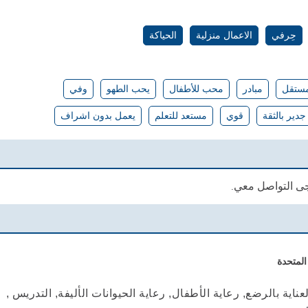
حِرفي
الاعمال منزلية
الحياكة
ستقل
مبادر
محب للأطفال
يحب الطهو
وفي
جدير بالثقة
قوي
مستعد للتعلم
يعمل بدون اشراف
جى التواصل معي.
المتحدة
ناية بالرضع, رعاية الأطفال, رعاية الحيوانات الأليفة, التدريس ,