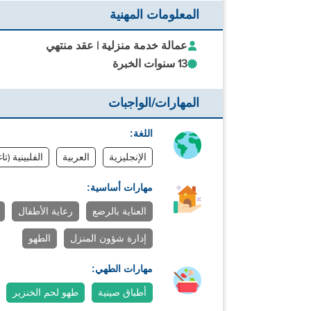
المعلومات المهنية
عمالة خدمة منزلية | عقد منتهي
13 سنوات الخبرة
المهارات/الواجبات
اللغة:
الإنجليزية
العربية
الفلبينية (تا
مهارات أساسية:
العناية بالرضع
رعاية الأطفال
إدارة شؤون المنزل
الطهو
مهارات الطهي:
أطباق صينية
طهو لحم الخنزير