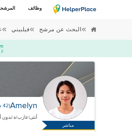
وظائف
المرشحي
البحث عن مرشح
فيلبيني
ع
yn
لا
Amelyn
(42 سنوات)
أنثى
|
عازب/ة |
بدون 
مباشر