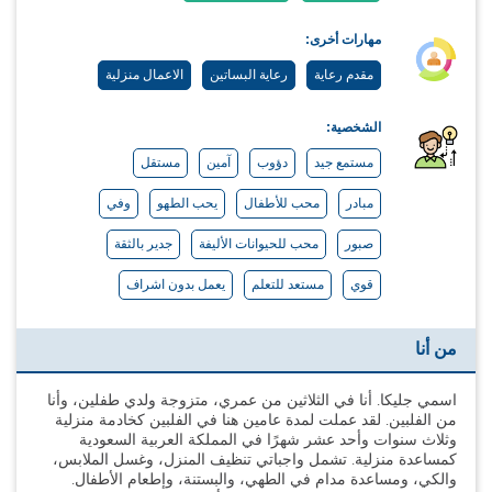
مهارات أخرى:
مقدم رعاية
رعاية البساتين
الاعمال منزلية
الشخصية:
مستمع جيد
دؤوب
آمين
مستقل
مبادر
محب للأطفال
يحب الطهو
وفي
صبور
محب للحيوانات الأليفة
جدير بالثقة
قوي
مستعد للتعلم
يعمل بدون اشراف
من أنا
اسمي جليكا. أنا في الثلاثين من عمري، متزوجة ولدي طفلين، وأنا
من الفلبين. لقد عملت لمدة عامين هنا في الفلبين كخادمة منزلية
وثلاث سنوات وأحد عشر شهرًا في المملكة العربية السعودية
كمساعدة منزلية. تشمل واجباتي تنظيف المنزل، وغسل الملابس،
والكي، ومساعدة مدام في الطهي، والبستنة، وإطعام الأطفال.