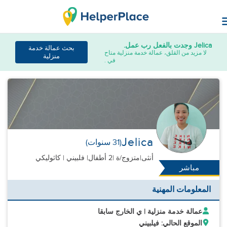
Jelica
وجدت بالفعل رب عمل.
بحث عمالة خدمة
لا مزيد من القلق، عمالة خدمة منزلية متاح
منزلية
في .
Jelica
(31 سنوات)
أنثى
|
متزوج/ة |
2 أطفال
| فلبيني | كاثوليكي
مباشر
المعلومات المهنية
عمالة خدمة منزلية | ي الخارج سابقا
الموقع الحالي: فيلبيني