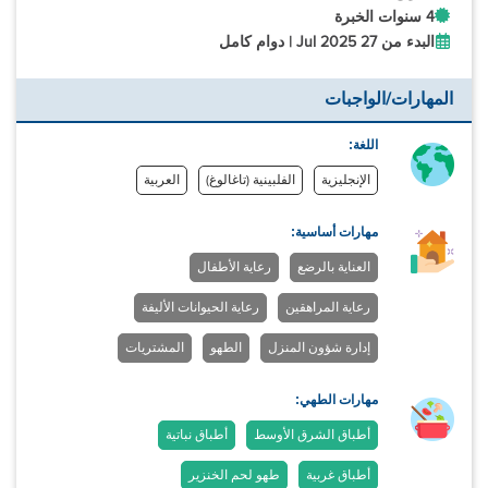
4 سنوات الخبرة
البدء من 27 Jul 2025 | دوام كامل
المهارات/الواجبات
اللغة:
الإنجليزية
الفلبينية (تاغالوغ)
العربية
مهارات أساسية:
العناية بالرضع
رعاية الأطفال
رعاية المراهقين
رعاية الحيوانات الأليفة
إدارة شؤون المنزل
الطهو
المشتريات
مهارات الطهي:
أطباق الشرق الأوسط
أطباق نباتية
أطباق غربية
طهو لحم الخنزير