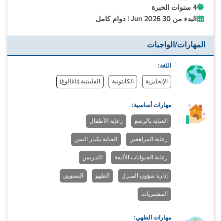
4 سنوات الخبرة
البدء من 30 Jun 2026 | دوام كامل
المهارات/الواجبات
اللغة:
الإنجليزية
الكانتونية
الفلبينية (تاغالوغ)
مهارات أساسية:
العناية بالرضع
رعاية الأطفال
رعاية المراهقين
العناية بكبار السن
رعاية الحيوانات الأليفة
التدريس
إدارة شؤون المنزل
الطهو
التسويق
المشتريات
مهارات الطهي: