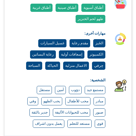
أطباق آسيوية
أطباق صينية
أطباق غربية
طهو لحم الخنزير
مهارات أخرى:
الخَبز
مقدم رعاية
غسيل السيارات
الكمبيوتر
إسعافات أولية
رعاية البساتين
حِرفي
الاعمال منزلية
الحياكة
السباحة
الشخصية:
مستمع جيد
دؤوب
آمين
مستقل
مبادر
محب للأطفال
يحب الطهو
وفي
صبور
محب للحيوانات الأليفة
جدير بالثقة
قوي
مستعد للتعلم
يعمل بدون اشراف