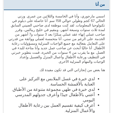
من أنا
اسمي مارجوري، وأنا في الخامسة والثلاثين من عمري. وزني
الحالي 67 كجم وطولي حوالي 158 سم. أنا حاصلة على دبلوم في
تكنولوجيا المعلومات. لقد كنت موظفة لدى صاحبي الصيني السابق
لمدة ثلاث سنوات وسبعة أشهر، ومقيم في خليج ريبالس، وقرر
صاحب عملي إنهاء عقد عملي مبكرًا بعد 3 سنوات و7 أشهر من
الخدمة. على الرغم من سني، أنا متحمسة لعملي وواثقة من قدرتي
على التعامل بفعالية مع جميع الواجبات المنزلية ومسؤوليات رعاية
الأطفال. أنا حاليًا أبحث عن صاحب عمل جديد وأنا متاحة للبدء في
العمل. مع ما يقرب من 4 سنوات من الخبرة، قمت بتطوير خبرتي
في التنظيف ورعاية الأطفال وأعمال المنزل والغسيل وإعداد
الوجبات والمهام المنزلية الأخرى.
هنا بعض من إنجازاتي التي قد تكون مفيدة لك.
لدي خبرة في غسل الملابس مع التركيز على
العناية بالأقمشة الحساسة.
لدي خبرة في طهي مجموعة متنوعة من الأطباق.
أعتني بالأطفال جيدًا وأعرف جدولهم المدرسي
اليومي.
أعرف كيفية تقسيم العمل بين رعاية الأطفال
والأعمال المنزلية.