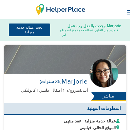
Marjorie
وجدت بالفعل رب عمل.
بحث عمالة خدمة
لا مزيد من القلق، عمالة خدمة منزلية متاح
منزلية
في .
Marjorie
(35 سنوات)
أنثى
|
متزوج/ة |
1 أطفال
| فلبيني | كاثوليكي
مباشر
المعلومات المهنية
عمالة خدمة منزلية | عقد منتهي
الموقع الحالي: فيلبيني