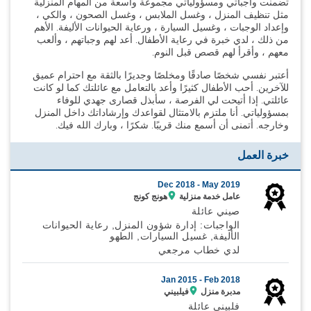
تضمنت واجباتي ومسؤولياتي مجموعة واسعة من المهام المنزلية
مثل تنظيف المنزل ، وغسل الملابس ، وغسل الصحون ، والكي ،
وإعداد الوجبات ، وغسيل السيارة ، ورعاية الحيوانات الأليفة. الأهم
من ذلك ، لدي خبرة في رعاية الأطفال. أعد لهم وجباتهم ، وألعب
معهم ، وأقرأ لهم قصص قبل النوم.
أعتبر نفسي شخصًا صادقًا ومخلصًا وجديرًا بالثقة مع احترام عميق
للآخرين. أحب الأطفال كثيرًا وأعد بالتعامل مع عائلتك كما لو كانت
عائلتي. إذا أتيحت لي الفرصة ، سأبذل قصارى جهدي للوفاء
بمسؤولياتي. أنا ملتزم بالامتثال لقواعدك وإرشاداتك داخل المنزل
وخارجه. أتمنى أن أسمع منك قريبًا. شكرًا ، وبارك الله فيك.
خبرة العمل
Dec 2018 -
May 2019
عامل خدمة منزلية
هونج كونج
صيني عائلة
الواجبات: إدارة شؤون المنزل, رعاية الحيوانات
الأليفة, غسيل السيارات, الطهو
لدي خطاب مرجعي
Jan 2015 -
Feb 2018
مدبرة منزل
فيلبيني
فلبيني عائلة