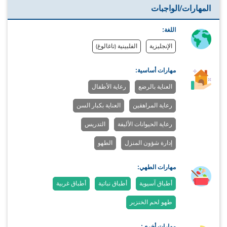
المهارات/الواجبات
اللغة:
الإنجليزية
الفلبينية (تاغالوغ)
مهارات أساسية:
العناية بالرضع
رعاية الأطفال
رعاية المراهقين
العناية بكبار السن
رعاية الحيوانات الأليفة
التدريس
إدارة شؤون المنزل
الطهو
مهارات الطهي:
أطباق آسيوية
أطباق نباتية
أطباق غربية
طهو لحم الخنزير
مهارات أخرى: