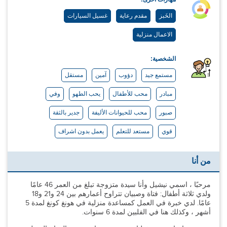
الخَبز
مقدم رعاية
غسيل السيارات
الاعمال منزلية
الشخصية:
مستمع جيد
دؤوب
آمين
مستقل
مبادر
محب للأطفال
يحب الطهو
وفي
صبور
محب للحيوانات الأليفة
جدير بالثقة
قوي
مستعد للتعلم
يعمل بدون اشراف
من أنا
مرحبًا ، اسمي نيشيل وأنا سيدة متزوجة تبلغ من العمر 46 عامًا
ولدي ثلاثة أطفال: فتاة وصبيان تتراوح أعمارهم بين 24 و21 و18
عامًا. لدي خبرة في العمل كمساعدة منزلية في هونغ كونغ لمدة 5
أشهر ، وكذلك هنا في الفلبين لمدة 6 سنوات.