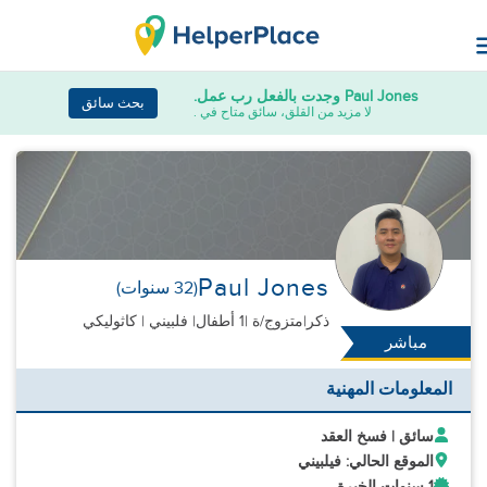
Paul Jones
وجدت بالفعل رب عمل.
بحث سائق
لا مزيد من القلق، سائق متاح في .
Paul Jones
(32 سنوات)
ذكر
|
متزوج/ة |
1 أطفال
| فلبيني | كاثوليكي
مباشر
المعلومات المهنية
سائق | فسخ العقد
الموقع الحالي: فيلبيني
1 سنوات الخبرة