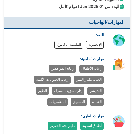
البدء من 01 Jun 2026 | دوام كامل
المهارات/الواجبات
اللغة:
الإنجليزية
الفلبينية (تاغالوغ)
مهارات أساسية:
رعاية الأطفال
رعاية المراهقين
العناية بكبار السن
رعاية الحيوانات الأليفة
التدريس
إدارة شؤون المنزل
الطهو
القيادة
التسويق
المشتريات
مهارات الطهي:
أطباق آسيوية
طهو لحم الخنزير