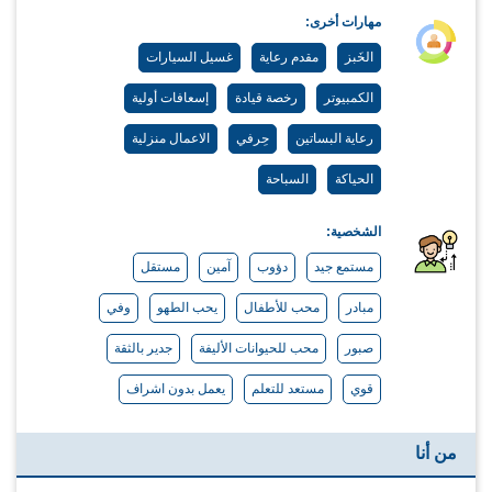
مهارات أخرى:
الخَبز
مقدم رعاية
غسيل السيارات
الكمبيوتر
رخصة قيادة
إسعافات أولية
رعاية البساتين
حِرفي
الاعمال منزلية
الحياكة
السباحة
الشخصية:
مستمع جيد
دؤوب
آمين
مستقل
مبادر
محب للأطفال
يحب الطهو
وفي
صبور
محب للحيوانات الأليفة
جدير بالثقة
قوي
مستعد للتعلم
يعمل بدون اشراف
من أنا