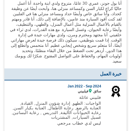
أنا بول جونز، عمري 30 عامًا، متزوج ولدي ابنة واحدة. أنا أعمل
حاليًا كراعٍ لكبار السن وكمساعد منزلي هنا، وأبحث أيضًا عن وظيفة
كحداد، وأنا سائق خاص وأيضًا حداد ومساعد منزلي هنا في الفلبين.
لقد كنت أقود السيارة منذ عامين، بالإضافة إلى ذلك، أنا قادر ومهتم
بالقيام بالأعمال المنزلية مثل أعمال المنزل، والطهي، والتنظيف،
وأيضًا رعاية الحيوان، وغسل السيارة. مع هذه القدرات، لدي ثراء في
خلفيتي. أنا مجتهد ومحترم ومرن، ولدي مهارات جيدة في إدارة
الوقت. إذا قمت بتوظيفي، سيكون ذلك فرصة جيدة لعرض مهاراتي.
أيضًا، أنا متعلم سريع وشخص إيجابي عظيم. أنا متحمس وأتطلع إلى
هذا الدور، أزدهر تحت الضغط من خلال البقاء منظمًا، وتحديد
أولويات المهام، والحفاظ على التواصل المفتوح. شكرًا لك ويومك
سعيد.
خبرة العمل
Jan 2022 -
Sep 2024
سائق
فيلبيني
فلبيني عائلة
الواجبات: الطهو, إدارة شؤون المنزل, القيادة,
العناية بالرضع, رعاية الأطفال, العناية بكبار السن,
رعاية الحيوانات الأليفة, التدريس , رعاية البساتين,
غسيل السيارات, المشتريات
ليس لدي خطاب مرجعي