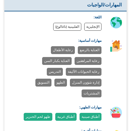
المهارات/الواجبات
اللغة:
الإنجليزية
الفلبينية (تاغالوغ)
مهارات أساسية:
العناية بالرضع
رعاية الأطفال
رعاية المراهقين
العناية بكبار السن
رعاية الحيوانات الأليفة
التدريس
إدارة شؤون المنزل
الطهو
التسويق
المشتريات
مهارات الطهي:
أطباق صينية
أطباق غربية
طهو لحم الخنزير
مهارات أخرى: