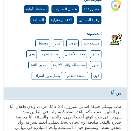
مقدم رعاية
غسيل السيارات
إسعافات أولية
رعاية البساتين
الاعمال منزلية
السباحة
الشخصية:
مستمع جيد
دؤوب
آمين
مستقل
مبادر
محب للأطفال
يحب الطهو
وفي
صبور
محب للحيوانات الأليفة
جدير بالثقة
قوي
مستعد للتعلم
يعمل بدون اشراف
من أنا
طاب يومكم جميعًا. اسمي شيرون، 33 عامًا، عزباء، ولدي طفلان. أنا
من الفلبين. عملت كمساعدة لمدة 8 سنوات في الفلبين ومدة
شهرين في هونغ كونغ. أحب الطهي، والخَبز، والبستنة. أنا مخلصة،
جديرة بالثقة، صادقة، وم Dedicated لعملي. أتعلم بسرعة، وأنا
شخص نشط، ومستمع جيد. أنا مستقلة وأتخذ المبادرة في مهامي.