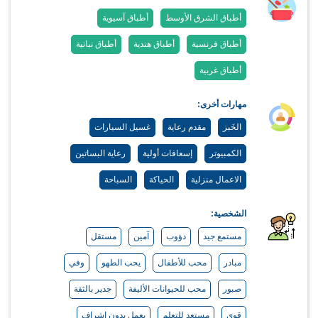
أطباق الشرق الأوسط
أطباق آسيوية
أطباق فرنسية
أطباق هندية
أطباق نباتية
أطباق غربية
مهارات أخرى:
الخَبز
مقدم رعاية
غسيل السيارات
الكمبيوتر
إسعافات أولية
رعاية البساتين
الاعمال منزلية
الحياكة
السباحة
الشخصية:
مستمع جيد
دؤوب
آمين
مستقل
مبادر
محب للأطفال
يحب الطهو
وفي
صبور
محب للحيوانات الأليفة
جدير بالثقة
قوي
مستعد للتعلم
يعمل بدون اشراف