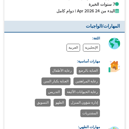
7 سنوات الخبرة
البدء من 24 Apr 2026 | دوام كامل
المهارات/الواجبات
اللغة:
الإنجليزية
العربية
مهارات أساسية:
العناية بالرضع
رعاية الأطفال
رعاية المراهقين
العناية بكبار السن
رعاية الحيوانات الأليفة
التدريس
إدارة شؤون المنزل
الطهو
التسويق
المشتريات
مهارات الطهي: