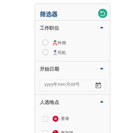
筛选器
工作职位
外佣
司机
开始日期
人选地点
香港
新加坡