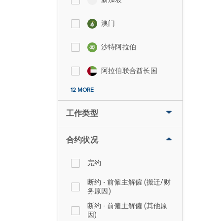
澳门
沙特阿拉伯
阿拉伯联合酋长国
12 MORE
工作类型
合约状况
完约
断约 - 前僱主解僱 (搬迁/财
务原因)
断约 - 前僱主解僱 (其他原
因)