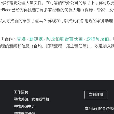
，你将需要处理大量文件。在可靠的中介公司的帮助下，你可以
rPlace
已经为你挑选了许多有经验的优质人选（保姆、管家、女佣、司
寻找新的家务助理吗？ 你现在可以找到在你附近的家务助理！立即在
香港
新加坡
阿拉伯联合酋长国
沙特阿拉伯
和佣工合作：
-
-
-
。H
助理的新闻和信息（合约、招聘流程、雇主责任等）。欢迎加入
工作招聘
立刻註册
寻找外佣、女佣或司机
寻找外佣中介
成为我们的合作伙
寻找香港外佣