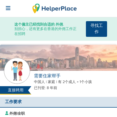
这个僱主已经找到合适的 外佣.
寻找工
别担心，还有更多在香港的外佣工作正
作
在招聘
需要住家帮手
中国人
|
家庭 |
有 2个成人 + 1个小孩
已刊登: 8 年前
直接聘用
工作要求
外佣
|
全职